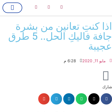
لك سيدتي
فن وسينما
اذا كنتِ تعانين من بشرة
جافة فاليكِ الحل.. 5 طرق
عجيبة
مايو 11, 2020
6:28 م
شارك