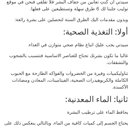
سيدتي ان كنتِ تعانين من جفاف البشر فلا تقلقي فنحن في موقع
توليب جلبنا لك 6 طرق سهلة وتستطيعين على فعلها.
وبدون مقدمات اليك الطرق الستة لتحصلين على بشرة رائعة:
أولا: التغذية الصحية:
سيدتي يجب عليكِ اتباع نظام صحي متوازن في الغذاء.
غالبا ما تكون بشرتك تحتاج للعناصر الاساسية فتتسبب بالشحوب
والتشققات.
تناوليكميات وفيرة من الخضروات والفواكه الطازجة مع الحبوب
الكاملة والكربوهيدرات الصحية، الفيتامينات، المعادن ومضادات
الأكسدة.
ثانيا: الماء المعدنية:
يحافظ الماء على ترطيب البشرة
يحتاج الجسم إلى كميات كافية من الماء، وبالتالي ينعكس ذلك على