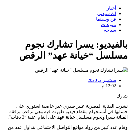
أخبار
لك سيدتي
فن وسينما
منوعات
سياحه
بالفيديو: يسرا تشارك نجوم
مسلسل “خيانة عهد” الرقص
سبتمبر 2, 2020
12:02 م
شارك
نشرت الفنانة المصرية عبير صبري عبر خاصية استوري على
حسابها في أنستجرام مقطع فيديو ظهرت فيه وهي ترقص برفقة
الفنانة يسرا ونجوم مسلسل
خيانة عهد
على أنغام أغنية “3 دقات”.
وقام عدد كيبر من رواد مواقع التواصل الاجتماعي بتداول عدد من