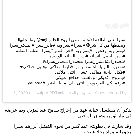
يسرا يعني الطاقة الايجابية يعني الروح الحلوة 💃❤️😍 ربنا يخليهالنا
ويحفظها من كل شر🧿 #يسرا #يسراويه #فانز_يسرا #الملكة_يسرا
#يسراوية_وفخورة #يسراويه_لاخر_العمر #يسرا_الفنانة_البطلة
#يسرا_اجمل_انسانه #يسرا_الفنانه_الوحيده
#نجمة_الشاشتين_يسرا #نجمة_الشعب_يسرا💪
#سفيرة_النوايا_الحسنة_يسرا #دايما_معاكي_وقلبي_فداكي❤
#فكل_حاجة_معاكي_عشان_انتي_ملاكي
#بالروح_افديكي_وبالقلب_حدافع_عليكي
#برغم_كل_الموجودين_انتي_الي_ماليا_العنين #youssra
A post shared by
يسراوية والفخر ليا❤️Malak
Aug 31, 2020 at 1:44pm PDT
on
يذكر أن مسلسل
خيانة عهد
من إخراج سامح عبدالعزيز، وتم عرضه
في ماراثون رمضان الماضي.
وقد شارك في بطولته عدد كبير من نجوم التمثيل أبرزهم يسرا
وجومانة مراد وحلا شيحة.