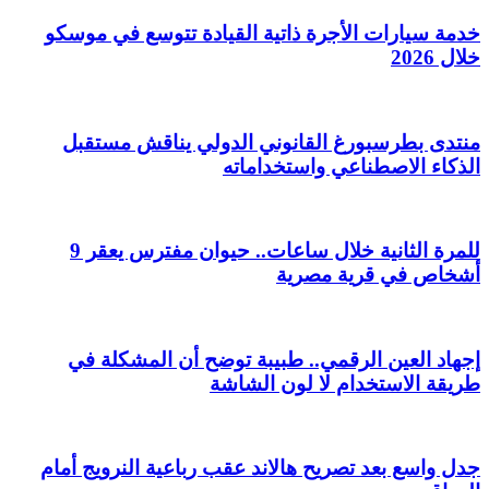
خدمة سيارات الأجرة ذاتية القيادة تتوسع في موسكو
خلال 2026
منتدى بطرسبورغ القانوني الدولي يناقش مستقبل
الذكاء الاصطناعي واستخداماته
للمرة الثانية خلال ساعات.. حيوان مفترس يعقر 9
أشخاص في قرية مصرية
إجهاد العين الرقمي.. طبيبة توضح أن المشكلة في
طريقة الاستخدام لا لون الشاشة
جدل واسع بعد تصريح هالاند عقب رباعية النرويج أمام