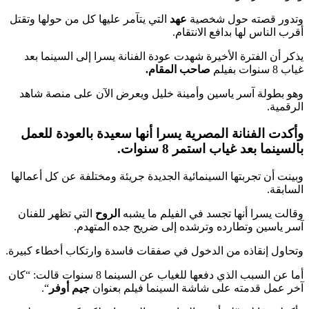
وتدور قصته حول شخصية
عهد
التي يتآمر عليها كل من حولها وتقتل
أقرب الناس لها بدافع الانتقام.
يذكر أن الفترة الأخيرة شهدت عودة الفنانة يسرا إلى السينما بعد
غياب 8 سنوات بفيلم
صاحب المقام.
وهو بطولة آسر ياسين وأمينة خليل ويعرض الآن على منصة شاهد
الرقمية.
وأكدت الفنانة المصرية يسرا أنها سعيدة بالعودة للعمل
بالسينما بعد غياب استمر 8 سنوات.
وبينت أن تجربتها السينمائية الجديدة جريئة ومختلفة عن كل أعمالها
السابقة.
وقالت يسرا أنها تجسد في الفيلم ما يشبه
الروح
التي تظهر للفنان
آسر ياسين وتطارده وترشده إلى ضريح جده المتهدم.
وتحاول إنقاذه من الدخول في صفقات فاسدة وارتكاب أخطاء كبيرة.
أما عن السبب الذي دفعها للغياب عن السينما 8 سنوات قالت: “كان
آخر عمل قدمته على شاشة السينما فيلم بعنوان
جيم
أوفر
“.