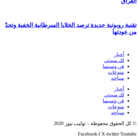
العراق
تقنية روبوتية جديدة ترصد الخلايا السرطانية الخفية وتحدّ
من عودتها
أخبار
لك سيدتي
فن وسينما
منوعات
سياحه
أخبار
لك سيدتي
فن وسينما
منوعات
سياحه
© كل الحقوق محفوظة – توليب نيوز 2020
Facebook-f
X-twitter
Youtube