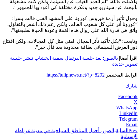
وأكملت قائلة: “لم أتعمد الغياب عن السينما، ولكن كنت مشغولة
بالبحث عن سيناريو جديد وفكرة مختلفة كي أعود بها للجمهور”.
وحول تأثير أزمة فيروس كورونا على المشهد الفني قالت يسرا:
“كورونا أثر على كل شعوب العالم، ولكن رغم ذلك أشعر بالتقاؤل،
وأثق في قدرة الله على زوال هذه الغمة وعودة الحياة لطبيعتها”.
وتابعت: “بكل تأكيد تأثر المجال الفني مثل كل المجالات، ولكن افتتاح
دور العرض السينمائي بطاقة محدودة يعد فأل خير”.
اقرأ أيضا|
بالصور: بعد جلسة البرتقال سمية الخشاب تنشر جلسة
تصوير جديدة
الرابط المختصر
https://tulipnews.net/?p=8292
شارك
Facebook
X
WhatsApp
LinkedIn
Telegram
Email
Prev
السابق
بالصور: أجمل المناطق السياحية في مدينة غرناطة
الإسبانية