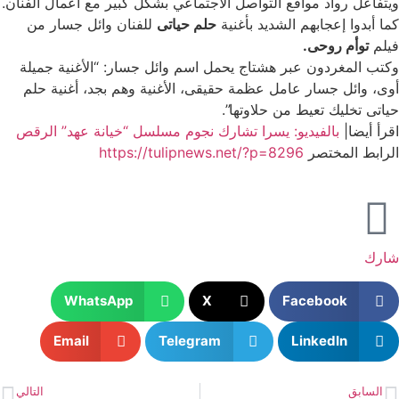
ويتفاعل رواد مواقع التواصل الاجتماعي بشكل كبير مع أعمال الفنان.
كما أبدوا إعجابهم الشديد بأغنية
حلم حياتى
للفنان وائل جسار من
فيلم
توأم روحى.
وكتب المغردون عبر هشتاج يحمل اسم وائل جسار: “الأغنية جميلة
أوى، وائل جسار عامل عظمة حقيقى، الأغنية وهم بجد، أغنية حلم
حياتى تخليك تعيط من حلاوتها”.
اقرأ أيضا|
بالفيديو: يسرا تشارك نجوم مسلسل “خيانة عهد” الرقص
الرابط المختصر
https://tulipnews.net/?p=8296
شارك
WhatsApp
X
Facebook
Email
Telegram
LinkedIn
السابق
التالي