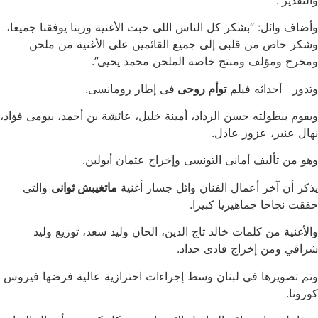
وأضاف وائل: “بشكر كل الناس اللى حبت الأغنية وربنا يوفقنا جميعا،
وشكر خاص من قلبى إلى جميع القائمين على الأغنية من ملحن
ومخرج ومؤلف ومنتج خاصة الملحن محمد يحيى”.
وتدور أحداثه فيلم
توأم روحى
فى إطار رومانسى.
ويقوم ببطولته حسن الرداد، أمينة خليل، عائشة بن أحمد، بيومى فؤاد،
نهال عنبر، عزوز عادل.
وهو من تأليف أمانى التونسى وإخراج عثمان أبولبن.
يذكر أن آخر أعمال الفنان وائل جسار أغنية
ماتغيبش ثوانى
والتي
حققت نجاحا جماهيريا كبيرا.
والأغنية من كلمات خالد تاج الدين، الحان وليد سعد، توزيع وليد
شراقي ومن إخراج فادى حداد.
وتم تصويرها في لبنان وسط إجراءات احترازية عالية فرضها فيروس
كورونا.