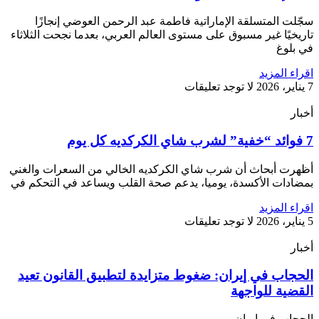
سجّلت المتسلقة الإماراتية فاطمة عبد الرحمن العوضي إنجازًا
تاريخيًا غير مسبوق على مستوى العالم العربي، بعدما نجحت الثلاثاء
في بلوغ
اقراء المزيد
7 يناير، 2026
لا توجد تعليقات
أخبار
7 فوائد “خفية” لشرب شاي الكركديه كل يوم
أظهرت أبحاث أن شرب شاي الكركديه الخالي من السعرات والغني
بمضادات الأكسدة، يوميا، يدعم صحة القلب ويساعد في التحكم في
اقراء المزيد
5 يناير، 2026
لا توجد تعليقات
أخبار
الحجاب في إيران: ضغوط متزايدة لتطبيق القانون تعيد
القضية للواجهة
الحجاب في ايران