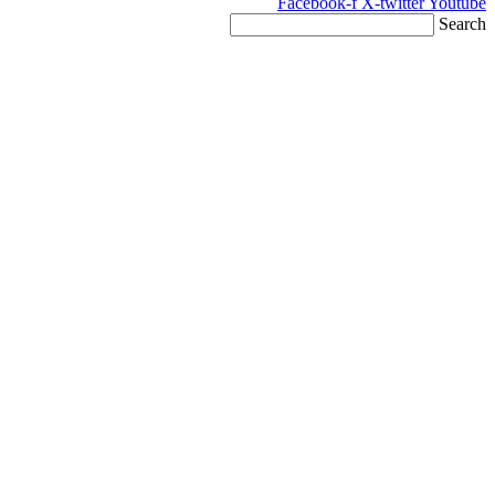
Facebook-f
X-twitter
Youtube
Search