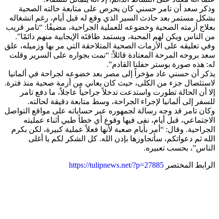
وذكر سعد أن تامر حسني كان يحرص على متابعة حالته الصحية
بشكل مستمر بعد حادث السير الذي وقع له قبل أيام، رغم انشغاله
بعلاج أزمته الصحية وخضوعه للعملية الجراحية، مضيفًا: “تامر قريب
من الناس ويكن لهم المحبة، ويستمد طاقتَه الإيجابية منهم دائمًا”.
وفي تعليقه على الأزمات الصحية المتلاحقة التي مر بها وزميله، علق
سعد بروحه المرحة المعتادة قائلاً: “نمت بجواره على السرير وقلت
له: هذه صورة بوستر حفلنا القادم”.
يذكر أن حسني عاد مؤخراً إلى مصر بعد خضوعه لجراحة في ألمانيا
لاستئصال جزء من الكلى، حيث كان يعاني من أزمة صحية منذ فترة.
إلا أن الحالة تطورت واستدعت تدخلاً جراحياً عاجلاً، ما دفع تامر
للسفر إلى ألمانيا لإجراء الجراحة، وسط متابعة دقيقة لحالته.
وكان تامر قد وجه رسالة لجمهوره عبر حساباته على مواقع التواصل
الاجتماعي، قبل أيام، نفى فيها وقوع أي خطأ طبي أثناء عمليته
الجراحية. وقال: “أمر بأيام صعبة لأنها فعلاً عملية كبيرة، لكن بكرم
الله ثم دعواتكم، سأتجاوزها بإذن الله. كل الشكر لكم يا أغلى
الناس”، بحسب تعبيره.
الرابط المختصر
https://tulipnews.net/?p=27885