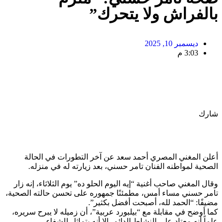
بالفراش ولا يتحرك”
ديسمبر 10, 2025
3:03 م
شارك
أعلن المغني المصري أحمد سعد عن آخر التطورات في الحالة
الصحية لمواطنه الفنان تامر حسني، بعد زيارته له في منزله.
وقال المغني صاحب أغنية “إيه اليوم الحلو ده” يوم الثلاثاء، إنه زار
تامر حسني مساء أمس، مطمئنًا جمهوره على تحسن حالته الصحية،
مضيفًا: “الحمد لله، أصبحت أفضل بكثير”.
كما أوضح في مقابلة مع “بيلبورد عربية”، أن زميله لا يبرح سريره،
علماً أنه معتاد على النشاط الدائم، إلا أنه يتماثل للشفاء.