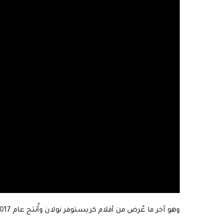
وهو آخر ما عُرض من أفلام كريستوفر نولان وأُنتج عام 2017.