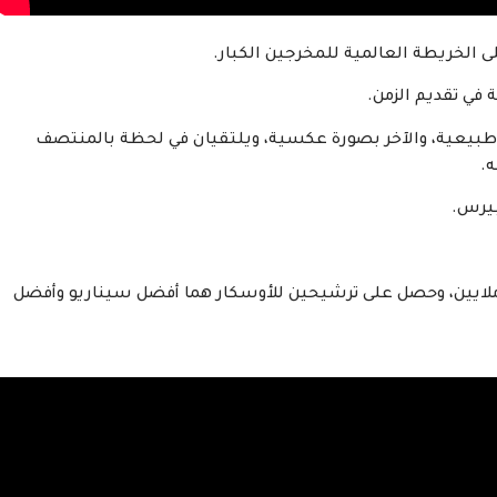
لى الخريطة العالمية للمخرجين الكبار.
في تقديم الزمن.
طبيعية، والآخر بصورة عكسية، ويلتقيان في لحظة بالمنتصف
ه.
بيرس.
قق 40 مليون دولار إيرادات في ظل ميزانية لم تبلغ 5 ملايين، وحصل على ترشيحين للأوسكار هما أفضل سيناريو وأفضل