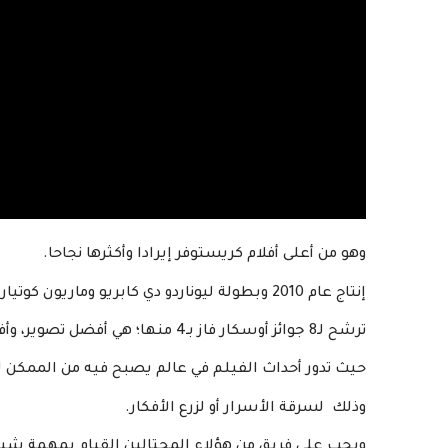
وهو من أعلى أفلام كريستوفر إيرادا وأكثرها نجاحا.
إنتاج عام 2010 وبطولة ليوناردو دي كابريو وماريون كوتيار وتوم هاردي وسيليان مورفي.
ترشح لـ8 جوائز أوسكار فاز بـ4 منها؛ هي أفضل تصوير، وأفضل تحرير للصوت، وأفضل مزج للصوت، وأفضل مؤثرات بصرية.
حيث تدور أحداث الفيلم في عالم يصبح فيه من الممكن ل
وذلك لسرقة الأسرار أو لزرع الأفكار.
ويجب على فريق من هؤلاء المحتالين القيام بمهمة شب