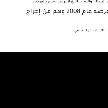
د العدالة، والشرير الذي لا يرغب سوى بالفوضى.
وقد حقق الفيلم نجاحا كبيرا عند عرضه عام 2008 وهم من إخراج
شباك التذاكر العالمي.