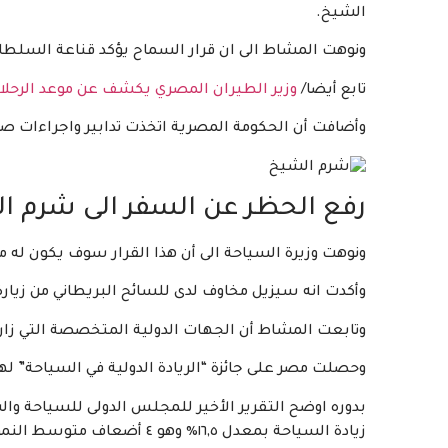
الشيخ.
ونوهت المشاط الى ان قرار السماح يؤكد قناعة السلطات 
تابع أيضا/
وزير الطيران المصري يكشف عن موعد الرحلا
وأضافت أن الحكومة المصرية اتخذت تدابير واجراءات صا
رفع الحظر عن السفر الى شرم ال
ونوهت وزيرة السياحة الى أن هذا القرار سوف يكون له مرد
وأكدت انه سيزيل مخاوف لدى للسائح البريطاني من زيار
وتابعت المشاط أن الجهات الدولية المتخصصة التي زارت
وحصلت مصر على جائزة “الريادة الدولية في السياحة” لهذا
بدوره اوضح التقرير الأخير للمجلس الدولى للسياحة وا
زيادة السياحة بمعدل ١٦,٥٪ وهو ٤ أضعاف متوسط النمو العالمي وهو ٣,٩٪.