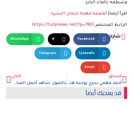
وشطفه بالماء البارد.
اقرأ أيضا|
أطعمة مهمة لجمال البشرة
الرابط المختصر
https://tulipnews.net/?p=7801
شارك
WhatsApp
X
Facebook
Telegram
LinkedIn
Email
السابق
التالي
أحمد فهمي يحرج زوجته هناء الزاهد أمام الجمهور
بالصور: شاهد أجمل المناطق السياحية في جزيرة بينانج في ماليزبا
قد يعجبك أيضاً