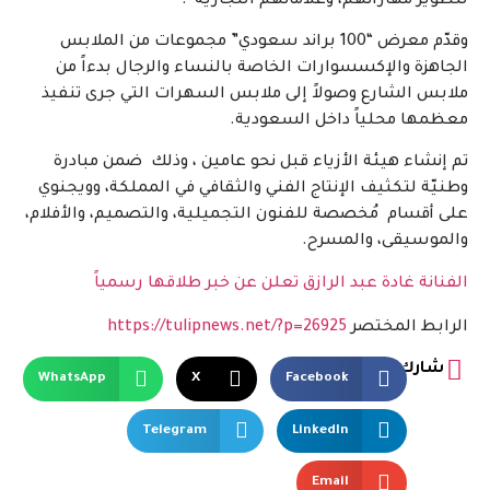
لتطوير مهاراتهم، وعلاماتهم التجارية”.
وقدّم معرض “100 براند سعودي” مجموعات من الملابس
الجاهزة والإكسسوارات الخاصة بالنساء والرجال بدءاً من
ملابس الشارع وصولاً إلى ملابس السهرات التي جرى تنفيذ
معظمها محلياً داخل السعودية.
تم إنشاء هيئة الأزياء قبل نحو عامين ، وذلك ضمن مبادرة
وطنيّة لتكثيف الإنتاج الفني والثقافي في المملكة، وويجنوي
على أقسام مُخصصة للفنون التجميلية، والتصميم، والأفلام،
والموسيقى، والمسرح.
الفنانة غادة عبد الرازق تعلن عن خبر طلاقها رسمياً
الرابط المختصر
https://tulipnews.net/?p=26925
شارك
WhatsApp
X
Facebook
Telegram
LinkedIn
Email