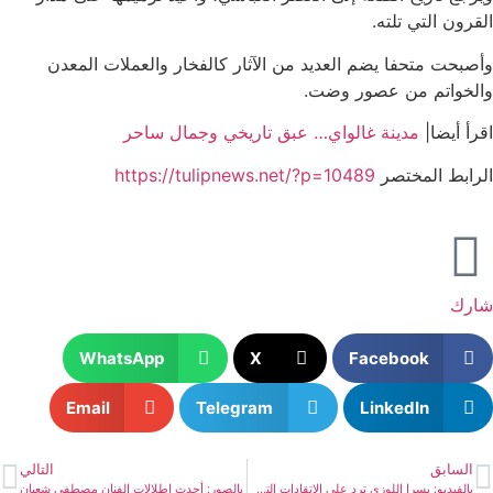
القرون التي تلته.
وأصبحت متحفا يضم العديد من الآثار كالفخار والعملات المعدن
والخواتم من عصور وضت.
اقرأ أيضا|
مدينة غالواي… عبق تاريخي وجمال ساحر
الرابط المختصر
https://tulipnews.net/?p=10489
شارك
WhatsApp
X
Facebook
Email
Telegram
LinkedIn
السابق
التالي
بالفيديو: يسرا اللوزي ترد على الاتقادات التي وجهت لها
بالصور: أحدث إطلالات الفنان مصطفى شعبان