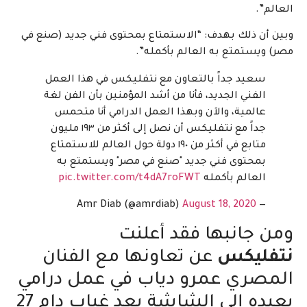
العالم”.
وبين أن ذلك بهدف: “الاستمتاع بمحتوى فني جديد (صنع في
مصر) ويستمتع به العالم بأكمله”.
سعيد جداً بالتعاون مع نتفليكس في هذا العمل
الفني الجديد، فأنا من أشد المؤمنين بأن الفن لغة
عالمية، والآن وبهذا العمل الدرامي أنا متحمس
جداً مع نتفليكس أن نصل إلى أكثر من ١٩٣ مليون
متابع في أكثر من ١٩٠ دولة حول العالم للاستمتاع
بمحتوى فني جديد "صنع في مصر" ويستمتع به
العالم بأكمله
pic.twitter.com/t4dA7roFWT
August 18, 2020
— Amr Diab (@amrdiab)
ومن جانبها فقد أعلنت
نتفليكس
عن تعاونها مع الفنان
المصري عمرو دياب في عمل درامي
يعيده إلى الشاشة بعد غياب دام 27