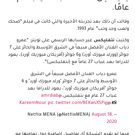
عامًا.
وقالت أن ذلك بعد تجربته الأخيرة والتي كانت في فيلم “ضحك
ولعب وجد وحب” عام 1993.
وكتبت
نتفليكس
عبر حسابها الرسمي على تويتر: “عمرو
دياب الفنان الأفضل مبيعاً في الشرق الأوسط والحائز على 7
جوائز (وورلد ميوزك أورد) و6 جوائز (أفريكان ميوزيك أورد)، يعود
للدراما بعد غياب 27 عاماً مع (نتفليكس)”.
عمرو دياب الفنان الأفضل مبيعاً في الشرق
الأوسط والحائز على 7 جوائز "ورلد ميوزك أورد" و 6
جوائز "أفريكان ميوزيك أورد"، يعود للدراما بعد
غياب 27 عام مع نتفليكس.
@amrdiab
pic.twitter.com/8EKwsXSPqj
@KareemNour
📸:
August 18,
— Netflix MENA (@NetflixMENA)
2020
فيما لم تقدم الشبكة أي تفاصيل إضافية حول تعاونها مع