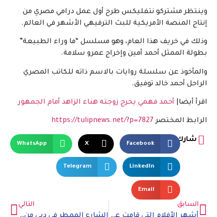
وينتظر مشتركو نتفليكس طرح أول عمل درامي مصري من
إنتاج المنصة الأمريكية للبث الترفيهي الأشهر في العالم.
وذلك في خريف هذا العام، وهو مسلسل “ما وراء الطبيعة”
بطولة الممثل أحمد أمين وإخراج عمرو سلامة.
والمأخوذ عن سلسلة روايات بالاسم ذاته للكاتب المصري
الراحل أحمد خالد توفيق.
اقرأ أيضا|
أحمد فهمي يحرج زوجته هناء الزاهد أمام الجمهور
الرابط المختصر
https://tulipnews.net/?p=7827
شارك
WhatsApp
X
Facebook
Telegram
LinkedIn
Email
السابق
التالي
أشهر الأفلام التي قامت على فن طهي الطعام
الشارع الممطر في دبي من الغرائب السياحية