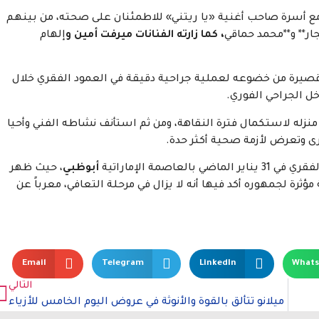
وا مع أسرة صاحب أغنية «يا ريتني» للاطمئنان على صحته، من بينهم
ار** و**محمد حماقي
، كما زارته الفنانات ميرفت أمين و
إلهام
صيرة من خضوعه لعملية جراحية دقيقة في العمود الفقري خلال
ل الجراحي الفوري.
نزله لاستكمال فترة النقاهة، ومن ثم استأنف نشاطه الفني وأحيا
أخرى وتعرض لأزمة صحية أكثر حدة.
اصمة الإماراتية
أبوظبي
، حيث ظهر
رة لجمهوره أكد فيها أنه لا يزال في مرحلة التعافي، معرباً عن
Email
Telegram
LinkedIn
What
التالي
ميلانو تتألق بالقوة والأنوثة في عروض اليوم الخامس للأزياء