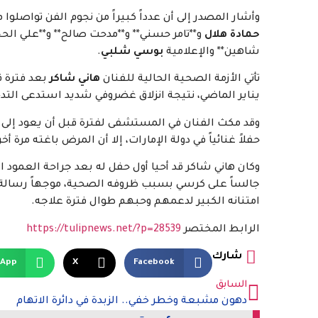
وأشار المصدر إلى أن عدداً كبيراً من نجوم الفن تواصل
حمادة هلال
و**تامر حسني** و**مدحت صالح** و**علي الحج
شاهين** والإعلامية
بوسي شلبي
.
تأتي الأزمة الصحية الحالية للفنان
هاني شاكر
بعد فترة ق
يناير الماضي، نتيجة انزلاق غضروفي شديد استدعى التدخ
وقد مكث الفنان في المستشفى لفترة قبل أن يعود إلى م
حفلاً غنائياً في دولة الإمارات، إلا أن المرض باغته مرة 
وكان هاني شاكر قد أحيا أول حفل له بعد جراحة العمود الفقري في 31 يناير الماضي بالع
جالساً على كرسي بسبب ظروفه الصحية، موجهاً رسالة مؤث
امتنانه الكبير لدعمهم وحبهم طوال فترة علاجه.
الرابط المختصر
https://tulipnews.net/?p=28539
شارك
sApp
X
Facebook
السابق
دهون مشبعة وخطر خفي.. الزبدة في دائرة الاتهام