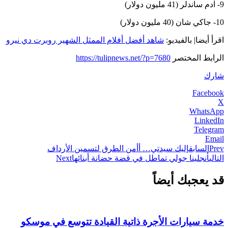
9- آدم ساندلر (41 مليون دولار)
10- جاكي شان (40 مليون دولار)
اقرأ أيضا| بالفيديو:
شاهد أفضل أفلام الممثل الشهير روبرت دي نيرو
الرابط المختصر
https://tulipnews.net/?p=7680
شارك
Facebook
X
WhatsApp
LinkedIn
Telegram
Email
Prev
السابق
إليك سيدتي… أأمن الطرق لتسمين الأرداف
التالي
أنجلينا جولي تماطل في قضة حضانة أبنائها
Next
قد يعجبك أيضاً
خدمة سيارات الأجرة ذاتية القيادة تتوسع في موسكو