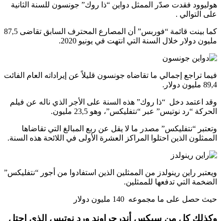
هوليوود فقدت صدّر الممثل دواين “ذا روك” جونسون للسنة الثانية
على التوالي .
كما بينت قائمة “فوربس” أن المصارع المحترف السابق تقاضى 87,5
مليون دولار خلال السنة التي انتهت في يونيو 2020.
فيما تراجع إجمالي ما تقاضاه جونسون قليلاً عن إيراداته العام الفائت
89,4 مليون دولار.
وقد اعتمد دخل “ذا روك” هذه السنة على الأجر الذي ناله عن فيلم
الحركة “رد نوتيس” عبر “نتفليكس”، وهو 23,5 مليون.
وتعتبر “نتفليكس” مصدر ما لا يقل عن ربع المبالغ التي تقاضاها
الممثلون الذين احتلوا المراكز العشرة الأولى في اللائحة هذه السنة.
ويعتبر راين رينولدز من الممثلين الذين استفادوا من أجور “نتفليكس”
الضخمة التي تدفعها للممثلين.
حيث حصل على ما مجموعه 140 مليون دولار
وكذلك كل من سيكس أندرجراوند ورد نوتيس الذي احتل