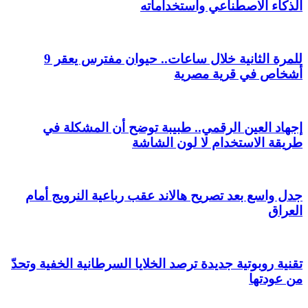
الذكاء الاصطناعي واستخداماته
للمرة الثانية خلال ساعات.. حيوان مفترس يعقر 9
أشخاص في قرية مصرية
إجهاد العين الرقمي.. طبيبة توضح أن المشكلة في
طريقة الاستخدام لا لون الشاشة
جدل واسع بعد تصريح هالاند عقب رباعية النرويج أمام
العراق
تقنية روبوتية جديدة ترصد الخلايا السرطانية الخفية وتحدّ
من عودتها