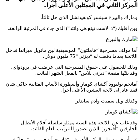
المركز الثاني في الممثلين الأعلى أجرا..
ومارك والبيرغ سبنسر كونفيدنشل الذي حل ثالثاً.
وبن أفليك (“ذا لاست ثينغ هي وانتد”) الذي جاء في المرتبة الرابعة.
أما مؤلف مسرحية “هاملتون” الموسيقية لين مانويل ميراندا فدخل
اللائحة بعدما دفعت له “ديزني” 75 مليون دولار .
وذلك للحصول على حقوق المسرحية التي عرضت في برودواي،
وقد بثتّها منصة “ديزني بلاس” بالفعل الشهر الفائت.
أمانجم بوليوود أكشاي كومار وأسطورة الألعاب القتالية جاكي شان
فقد عاد إلى لائحة العشرة الأعلى أجرا.
وكذلك ويل سميث وآدم ساندلر.
وقد غاب عن اللائحة هذه السنة ممثلو سلسلة أفلام الأبطال
الخارقين “أفنجرز” الذين تصدروا الترتيب العام الفائت.
غير أن فين ديزل، الركن الأهم في “فاست أند فوريوس”، حلّ في