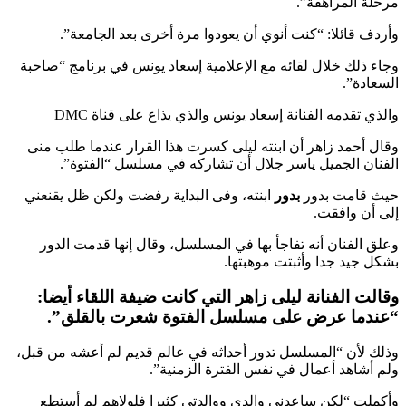
مرحلة المراهقة”.
وأردف قائلا: “كنت أنوي أن يعودوا مرة أخرى بعد الجامعة”.
وجاء ذلك خلال لقائه مع الإعلامية إسعاد يونس في برنامج “صاحبة
السعادة”.
والذي تقدمه الفنانة إسعاد يونس والذي يذاع على قناة DMC
وقال أحمد زاهر أن ابنته ليلى كسرت هذا القرار عندما طلب منى
الفنان الجميل ياسر جلال أن تشاركه في مسلسل “الفتوة”.
حيث قامت بدور
بدور
ابنته، وفى البداية رفضت ولكن ظل يقنعني
إلى أن وافقت.
وعلق الفنان أنه تفاجأ بها في المسلسل، وقال إنها قدمت الدور
بشكل جيد جدا وأثبتت موهبتها.
وقالت الفنانة ليلى زاهر التي كانت ضيفة اللقاء أيضا:
“عندما عرض على مسلسل الفتوة شعرت بالقلق”.
وذلك لأن “المسلسل تدور أحداثه في عالم قديم لم أعشه من قبل،
ولم أشاهد أعمال في نفس الفترة الزمنية”.
وأكملت “لكن ساعدني والدي ووالدتي كثيرا فلولاهم لم أستطع