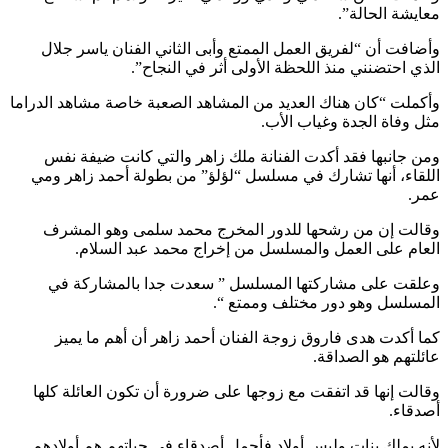
معايشة الحالة”.
وأضافت أن “لفريق العمل الممتع وأبى الثاني الفنان ياسر جلال
الذي احتضنني منذ اللحظة الأولى أثر في النجاح”.
وأكملت “كان هناك العديد من المشاهد الصعبة خاصة مشاهد الدراما
مثل وفاة الجدة وغياب الأب.
ومن جانبها فقد أكدت الفنانة ملك زاهر والتي كانت ضيفة نفس
اللقاء، أنها تشارك في مسلسل “لؤلؤ” من بطولة أحمد زاهر ومي
عمر.
وقالت إن من رشحها للدور المخرج محمد سلمى وهو المشرف
العام على العمل والمسلسل من إخراج محمد عبد السلام.
وعلقت على مشاركتها المسلسل ” سعدت جدا بالمشاركة في
المسلسل وهو دور مختلف وممتع “.
كما أكدت هدى فاروق زوجة الفنان أحمد زاهر أن أهم ما يميز
عائلتهم هو الصداقة.
وقالت إنها قد اتفقت مع زوجها على ضرورة أن تكون العائلة كلها
أصدقاء.
لأنه يملك بنات وليس أولاد فأجمل أصدقاء في حياتهم هم أولادهم.