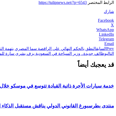
الرابط المختصر
https://tulipnews.net/?p=6543
شارك
Facebook
X
WhatsApp
LinkedIn
Telegram
Email
Prev
السابق
النطق بالحكم النهائي على الراقصة سما المصري بتهمة ا
التالي
وظائف جديدة.. وزير السياحة في السعودية يزف بشرى سارة للم
قد يعجبك أيضاً
خدمة سيارات الأجرة ذاتية القيادة تتوسع في موسكو خلال 2026
منتدى بطرسبورغ القانوني الدولي يناقش مستقبل الذكاء 