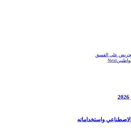
لتحريض على الفسق
واطنين
Next
الاصطناعي واستخداماته