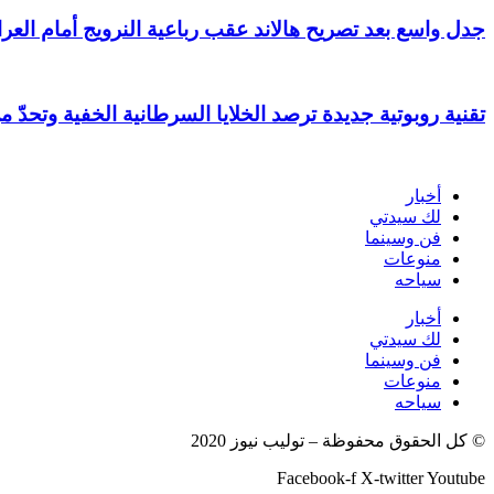
جدل واسع بعد تصريح هالاند عقب رباعية النرويج أمام العر
تقنية روبوتية جديدة ترصد الخلايا السرطانية الخفية وتحدّ م
أخبار
لك سيدتي
فن وسينما
منوعات
سياحه
أخبار
لك سيدتي
فن وسينما
منوعات
سياحه
© كل الحقوق محفوظة – توليب نيوز 2020
Facebook-f
X-twitter
Youtube