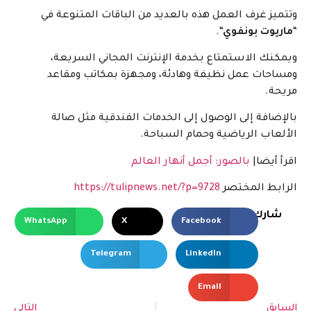
 غرف العمل هذه بالعديد من الباقات المتنوعة في
وت بونفوي
“.
 الاستمتاع بخدمة الإنترنت المجاني السريعة،
ات عمل نظيفة وهادئة، ومجهزة بمكاتب ومقاعد
.
فة إلى الوصول إلى الخدمات الفندقية مثل صالة
ب الرياضية وحمام السباحة.
يضا|
بالصور: أجمل أنهار العالم
ط المختصر
https://tulipnews.net/?p=9728
رك
WhatsApp
X
Facebook
Telegram
LinkedIn
Email
التالي