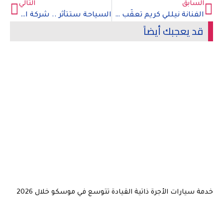
السابق
التالي
الفنانة نيللي كريم تعقّب على خبر زواجها من رجل أعمال كبير
السياحة ستتأثر .. شركة ايرباص للطائرات تتخذ هذا القرار بسبب كورونا
قد يعجبك أيضاً
خدمة سيارات الأجرة ذاتية القيادة تتوسع في موسكو خلال 2026