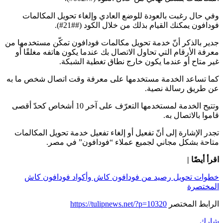
وفي حال رغبت بالعودة للوضع العادي وإلغاء تحويل المكالمات
فودافون يمكنك القيام بذلك من خلال الكود (##21#).
جدير بالذكر أنّ خدمة تحويل مكالمات فودافون تمكّن مستخدمها من
معرفة الأرقام التي تحاول الاتصال بك عندما يكون هاتفه مغلقًا أو
غير متاح أو عندما يكون خارج نطاق تغطية الشبكة.
كما تساعد الخدمة مستخدمها على معرفة وقت اتصال شخص ما به
عن طريق رسالة نصية.
وتتيح الخدمة لمستخدمها التعرّف على آخر 10 أشخاص كحدّ أقصى
قاموا بالاتصال به.
تجدر الإشارة إلى أنّ تفعيل أو إلغاء تفعيل خدمة تحويل المكالمات
متاحة بشكل مجاني لجميع عملاء “فودافون” في مصر.
اقرأ أيضًا |
خطوات تحويل رصيد من فودافون كاش وأكواد فودافون كاش
المختصرة
الرابط المختصر
https://tulipnews.net/?p=10320
شارك