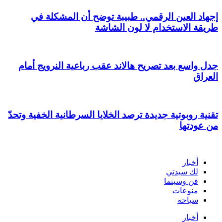
إجهاد العين الرقمي.. طبيبة توضح أن المشكلة في
طريقة الاستخدام لا لون الشاشة
جدل واسع بعد تصريح هالاند عقب رباعية النرويج أمام
العراق
تقنية روبوتية جديدة ترصد الخلايا السرطانية الخفية وتحدّ
من عودتها
أخبار
لك سيدتي
فن وسينما
منوعات
سياحه
أخبار