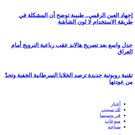
إجهاد العين الرقمي.. طبيبة توضح أن المشكلة في
طريقة الاستخدام لا لون الشاشة
جدل واسع بعد تصريح هالاند عقب رباعية النرويج أمام
العراق
تقنية روبوتية جديدة ترصد الخلايا السرطانية الخفية وتحدّ
من عودتها
أخبار
لك سيدتي
فن وسينما
منوعات
سياحه