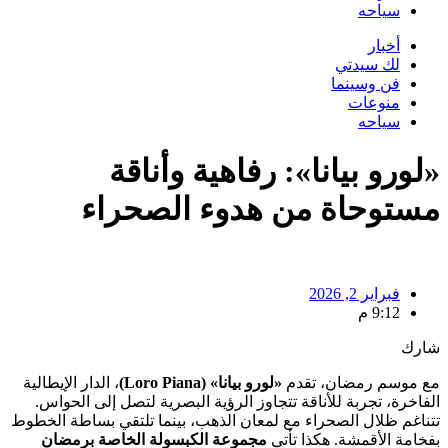
سياحه
أخبار
لك سيدتي
فن وسينما
منوعات
سياحه
«لورو بيانا»: رفاهية وأناقة
مستوحاة من هدوء الصحراء
فبراير 2, 2026
9:12 م
شارك
مع موسم رمضان، تقدم
«لورو بيانا» (Loro Piana)
، الدار الإيطالية
الفاخرة، تجربة للأناقة تتجاوز الرؤية البصرية لتصل إلى الحواس.
تتناغم ظلال الصحراء مع لمعان الذهب، بينما تلتقي بساطة الخطوط
بفخامة الأقمشة. هكذا تأتي
مجموعة الكبسولة الخاصة برمضان