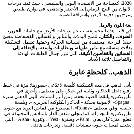
2026
، كمساحة من الانسجام اللوني والملمسي، حيث تمتد درجات
الألوان من البيج الرملي إلى الأخضر والذهبي، في توازن طبيعي
يمزج بين دفء الأرض وإشراقة الضوء.
لغة اللون والرمل
في قلب هذه المجموعة، تتناغم تدرجات الأرض مع خامات
الحرير،
الصوف، والكتان
، لتمنح البدلات والتنانير والفساتين الفضفاضة معنىً
جديدًا للراحة، مستمدة من انسيابية الحركة وخفتها. تشمل التشكيلة
بدلات منسقة مع تنانير طويلة، وبنطلونات واسعة، بالإضافة إلى
الفساتين والقفاطين الأنيقة
، التي تبرز جمال الطبقات الهادئة
والتفاصيل ثلاثية الأبعاد.
الذهب.. كلحظةٍ عابرة
يأتي الذهب في هذه التشكيلة كلَمعة لا تدّعي حضورها؛ مرّة في خيط
رفيع داخل الجاكار، وثانية في حبكةٍ على معطف، وأخرى في
«لوريكس» يلتقط الضوء بخفة. ومن أبرز لمسات اللون الذهبي سترة
«Spagna» الأيقونية بحبكة «الجاكار الكلوكيه الحريري»، وبلمعة
خفيفة. وفي معطف «Ronny»، المصنوع من قماش التويد مع خيوط
«لوريكس» المجدولة. كما يتجلى شغف الدار بالملابس المحبوكة في
قطع، مثل: كارديغان «Palm»، وسترة «Vest»، وتنورة «Aisha»، التي
تضيف لمسات حيوية بنقشات دقيقة، وتدرجات هادئة.