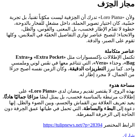
مجاز الحِرَف
ولأن «Loro Piana» تدرك أن الحِرَفية ليست مكوّناً تقنياً، بل تجربة
حسّية، كان اختيار تصوير الحملة، داخل مشغلٍ للفخار بالدوحة،
خطوة لا تقدّم الإطار فحسب، بل المعنى. والقوس، والظل،
والانحناء؛ لتصبح عناصر توازي التفاصيل الخفيّة في الملابس، وكلها
تقوم على الصبر، والدقة.
عناصر متكاملة
تكتمل الإطلالات بإكسسوارات مثل
«Extra Pocket» و«Extra
Bag»
، وحذاء
«Vera»
، التي تتناغم معها في نفَس لوني وملمسي
واحد. كما تبرز
التطريزات الدقيقة
، وكأن الزمن نفسه أصبح جزءًا
من الجمال، لا مجرد إطار له.
مساحة هدوء
بهذه الروح، لا يقتصر تقديم رمضان لدى
«Loro Piana»
على
إطلالات مرتبطة بالمناسبة فحسب، بل يمثل أيضًا
مزاجًا جماليًا هادئًا
،
يعيد تعريف العلاقة بين القماش والجسم، وبين الضوء والظل. إنها
دعوة إلى
البطء والبساطة
، التي تحمل في طياتها عمق الحِرفة دون
الحاجة إلى الزخرفة المفرطة.
الرابط المختصر
https://tulipnews.net/?p=28394
شارك