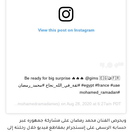
View this post on Instagram
Be ready for big surprise 🔥🔥🔥 @gims 🇪🇬🤝🇫🇷
#egypt #france #uae #ثقة_في_الله_نجاح #محمد_رمضان
#mohamed_ramadan
🇪🇬
(@mohamedramadanws) on
Aug 28, 2020 at 6:27am PDT
ويحرص الفنان محمد رمضان على مشاركة جمهوره عبر
حسابه الرسمى على إنستجرام بمقاطع فيديو خلال رحلته إلى