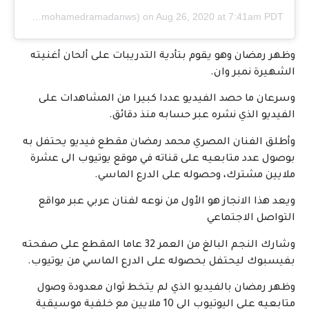
🇪🇬
(@mohamedramadanws) on
Aug 26, 2020 at 7:41am PDT
وظهر رمضان وهو يقوم بتأدية التدريبات على ألحان أغنيته
الشهيرة نمبر وان.
وسرعان ما حصد الفيديو عددا كبيرا من المشاهدات على
الفيديو الذي نشره عبر حسابه منذ دقائق.
وأطلق الفنان المصري محمد رمضان مقطع فيديو يحتفل به
بوصول عدد متابعيه على قناته في موقع يوتيوب الى عشرة
ملايين مشترك، وحصوله على الدرع الماسي.
ويعد هذا الانجاز هو الأول من نوعه لفنان عربي عبر مواقع
التواصل الاجتماعي
وشارك النجم البالغ من العمر 32 عاما المقطع على صفحته
بفيسبوك ليحتفل بحصوله على الدرع الماسي من يوتيوب.
وظهر رمضان بالفيديو الذي لم يتخط ثوان معدودة وصول
متابعيه على اليوتيوب الى 10 ملايين مع خلفية موسيقية