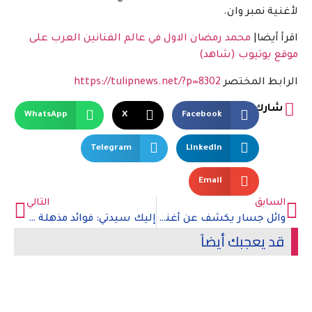
لأغنية نمبر وان.
اقرأ أيضا|
محمد رمضان الاول في عالم الفنانين العرب على
موقع يوتيوب (شاهد)
الرابط المختصر
https://tulipnews.net/?p=8302
شارك
WhatsApp
X
Facebook
Telegram
LinkedIn
Email
السابق
التالي
وائل جسار يكشف عن أغنيته القادمة
إليك سيدتي: فوائد مذهلة لتناول التين الطازج
قد يعجبك أيضاً