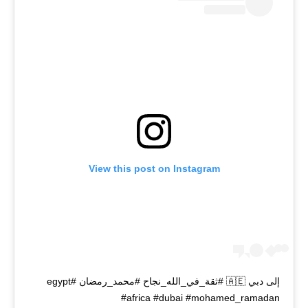
View this post on Instagram
إلى دبي 🇦🇪 #ثقة_في_الله_نجاح #محمد_رمضان #egypt
#africa #dubai #mohamed_ramadan