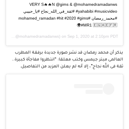
VERY S🔥🔥N @gims & @mohamedramadanws
#yahabibi #musicvideo #ثقة_في_الله_نجاح #يا_حبيبي
#محمد_رمضان #mohamed_ramadan #hit #2020 #gims
#MR1 🇪🇬🇦🇪🇫🇷🌍
🌍🇪🇬
(@mohamedramadanws) on
Sep 1, 2020 at 2:10pm PDT
يذكر أن محمد رمضان قد نشر صورة جديدة برفقة المطرب
العالمى ميتر جيمس وكتب معلقا: “انتظروا مفاجأة كبيرة..
ثقة فى الله نجاح”، إلا أنه لم يعلن المزيد من التفاصيل.