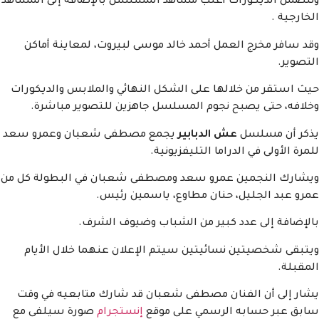
وتتضمن الديكورات أغلب مشاهد المسلسل بالإضافة إلى المشاهد
الخارجية .
وقد سافر مخرج العمل أحمد خالد موسى لبيروت، لمعاينة أماكن
التصوير.
حيث استقر من خلالها على الشكل النهائي والملابس والديكورات
وخلافه، حتى يصبح نجوم المسلسل جاهزين للتصوير مباشرة.
يذكر أن مسلسل
عش الدبابير
يجمع مصطفى شعبان وعمرو سعد
للمرة الأولى في الدراما التليفزيونية.
ويشارك النجمين عمرو سعد ومصطفى شعبان في البطولة كل من
عمرو عبد الجليل، حنان مطاوع، ياسمين رئيس.
بالإضافة إلى عدد كبير من الشباب وضيوف الشرف.
ويتبقى شخصيتين نسائيتين سيتم الإعلان عنهما خلال الأيام
المقبلة.
يشار إلى أن الفنان مصطفى شعبان قد شارك متابعيه في وقت
سابق عبر حسابه الرسمي على موقع
إنستجرام
صورة سيلفى مع