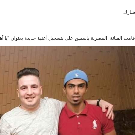
شارك
قامت الفنانة المصرية ياسمين علي بتسجيل أغنية جديدة بعنوان “
يا أه