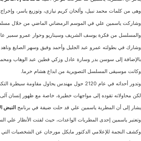
وهى من كلمات محمد نبيل، وألحان كريم نيازى، وتوزيع ياسر، وإخراج 
وشاركت ياسمين علي في الموسم الرمضاني الماضي من خلال مس
والمسلسل من فكرة يوسف الشريف وسيناريو وحوار عمرو سمير عاط
وشارك في بطولته عمرو عبد الجليل وأحمد وفيق وسهر الصايغ وناهد ا
بالإضافة إلى سوسن بدر وسارة عادل وزكي فطين عبد الوهاب ومحمد 
وكانت موسيقى المسلسل التصويرية من ابداع هشام خرما.
وتدور أحداثه في عام 2120 حول مهندس يحاول مقاومة سيطرة التكنولوجيا على حياة البشر.
لكن محاولاته تقوده إلى مواجهات خطيرة، خاصة مع ظهور إنسان آلى
يشار إلى أن المطربة ياسمين علي قد حلت ضيفة في برنامج
النبض ال
وتعتبر ياسمين إحدى المطربات الواعدات، حيث لفتت الأنظار علي السا
وكشف النجمة للإعلامي الدكتور مايكل مورجان عن الشخصيات التي أ