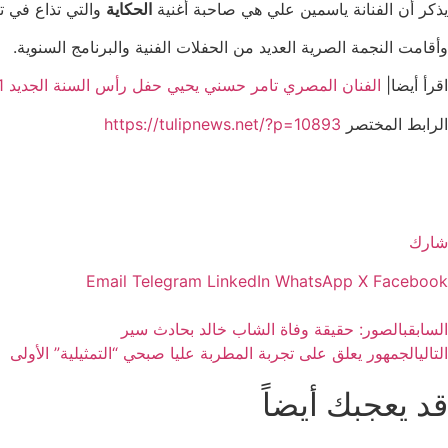
يذكر أن الفنانة ياسمين علي هي صاحبة أغنية
الحكاية
والتي تذاع في تت
وأقامت النجمة الصرية العديد من الحفلات الفنية والبرنامج السنوية.
اقرأ أيضا|
الفنان المصري تامر حسني يحيي حفل رأس السنة الجديد 2021
الرابط المختصر
https://tulipnews.net/?p=10893
شارك
Email
Telegram
LinkedIn
WhatsApp
X
Facebook
السابق
بالصور: حقيقة وفاة الشاب خالد بحادث سير
التالي
الجمهور يعلق على تجربة المطربة عليا صبحي “التمثيلية” الأولى
قد يعجبك أيضاً