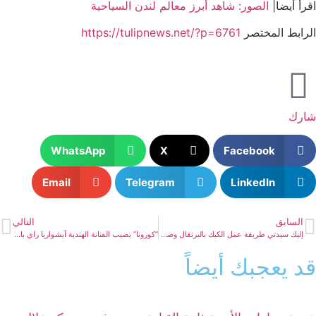
اقرأ أيضا|
الصور: شاهد أبرز معالم لندن السياحية
الرابط المختصر
https://tulipnews.net/?p=6761
شارك
WhatsApp
X
Facebook
Email
Telegram
LinkedIn
السابق
التالي
إليك سيدتي طريقة عمل الكيك بالبرتقال وصوص الكراميل
“كورونا” يصيب الفنانة الهندية آيشواريا راي باتشان وعائلتها
قد يعجبك أيضاً