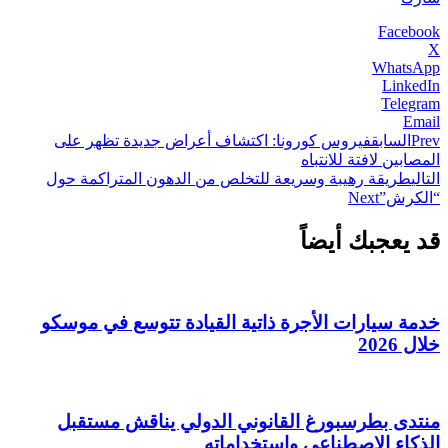
Facebook
X
WhatsApp
LinkedIn
Telegram
Email
Prev
السابق
فيروس كورونا: اكتشاف أعراض جديدة تظهر على
المصابين لافتة للانتباه
التالي
طريقة رهيبة وسريعة للتخلص من الدهون المتراكمة حول
“الكرش”
Next
قد يعجبك أيضاً
خدمة سيارات الأجرة ذاتية القيادة تتوسع في موسكو
خلال 2026
منتدى بطرسبورغ القانوني الدولي يناقش مستقبل
الذكاء الاصطناعي واستخداماته