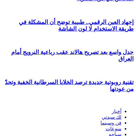
إجهاد العين الرقمي.. طبيبة توضح أن المشكلة في
طريقة الاستخدام لا لون الشاشة
جدل واسع بعد تصريح هالاند عقب رباعية النرويج أمام
العراق
تقنية روبوتية جديدة ترصد الخلايا السرطانية الخفية وتحدّ
من عودتها
أخبار
لك سيدتي
فن وسينما
منوعات
سياحه