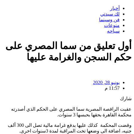
أخبار
لك سيدتي
فن وسينما
منوعات
سياحه
أول تعليق من سما المصري على
حكم السجن والغرامة عليها
يونيو 28, 2020
11:57 م
شارك
عقبت الراقصة المصرية سما المصري على الحكم الذي أصدرته
محكمة القاهرة بحقها بحبسها 3 سنوات.
وقضت المحكمة كذلك عليها بدفع غرامة مالية تصل الى 300 ألف
جنيه، اضافة الى وضعها تخت المراقبة لمدة 3سنوات اخرى.