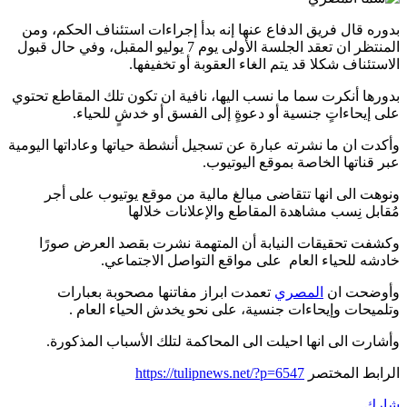
بدوره قال فريق الدفاع عنها إنه بدأ إجراءات استئناف الحكم، ومن
المنتظر ان تعقد الجلسة الأولى يوم 7 يوليو المقبل، وفي حال قبول
الاستئناف شكلا قد يتم الغاء العقوبة أو تخفيفها.
بدورها أنكرت سما ما نسب اليها، نافية ان تكون تلك المقاطع تحتوي
على إيحاءاتٍ جنسية أو دعوةٍ إلى الفسق أو خدشٍ للحياء.
وأكدت ان ما نشرته عبارة عن تسجيل أنشطة حياتها وعاداتها اليومية
عبر قناتها الخاصة بموقع اليوتيوب.
ونوهت الى انها تتقاضى مبالغ مالية من موقع يوتيوب على أجر
مُقابل نِسب مشاهدة المقاطع والإعلانات خلالها
وكشفت تحقيقات النيابة أن المتهمة نشرت بقصد العرض صورًا
خادشه للحياء العام على مواقع التواصل الاجتماعي.
وأوضحت ان
المصري
تعمدت ابراز مفاتنها مصحوبة بعبارات
وتلميحات وإيحاءات جنسية، على نحو يخدش الحياء العام .
وأشارت الى انها احيلت الى المحاكمة لتلك الأسباب المذكورة.
الرابط المختصر
https://tulipnews.net/?p=6547
شارك