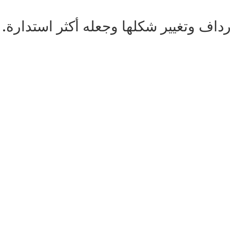
داف وتغيير شكلها وجعله أكثر استدارة.