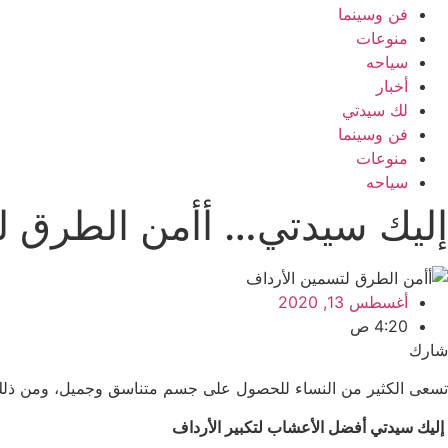
فن وسينما
منوعات
سياحه
أخبار
لك سيدتي
فن وسينما
منوعات
سياحه
إليك سيدتي… أأمن الطرق ل
أغسطس 13, 2020
4:20 ص
شارك
تسعى الكثير من النساء للحصول على جسم متناسق وجميل، ومن ذلك ي
إليك سيدتي أفضل الأعشاب لتكبير الأرداف