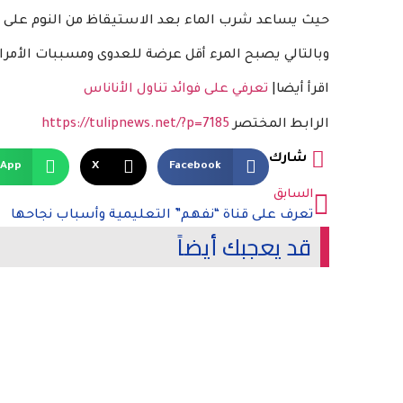
حيث يساعد شرب الماء بعد الاستيقاظ من النوم على ال
وبالتالي يصبح المرء أقل عرضة للعدوى ومسببات الأمر
اقرأ أيضا|
تعرفي على فوائد تناول الأناناس
الرابط المختصر
https://tulipnews.net/?p=7185
شارك
sApp
X
Facebook
السابق
تعرف على قناة “نفهم” التعليمية وأسباب نجاحها
قد يعجبك أيضاً