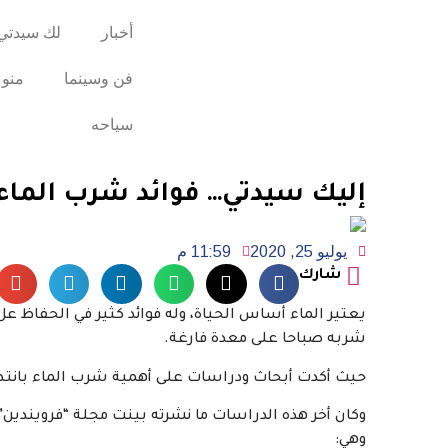
أخبار
لك سيدتي
فن وسينما
منو
سياحه
إليك سيدتي… فوائد شرب الماء
يوليو 25, 2020
11:59 م
شارك
يعتير الماء أساس الحياة، وله فوائد كثير في الحفاظ ع
شربه صباحا على معدة فارغة.
حيث أكدت أبحاث ودراسات على أهمية شرب الماء بانتظ
وكان أخر هذه الدراسات ما نشرته بينت مجلة “فرويندين” 
وهي: