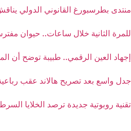
منتدى بطرسبورغ القانوني الدولي يناقش
للمرة الثانية خلال ساعات.. حيوان مفترس يعقر 9 أشخاص في 
إجهاد العين الرقمي.. طبيبة توضح أن ال
جدل واسع بعد تصريح هالاند عقب رباعية 
تقنية روبوتية جديدة ترصد الخلايا السرطا