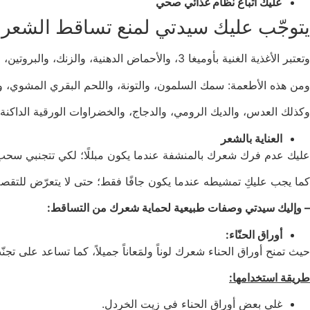
عليك اتباع نظام غذائي صحي
يتوجّب عليك سيدتي لمنع تساقط الشعر وإب
وتعتبر الأغذية الغنية بأوميغا 3، والأحماض الدهنية، والزنك، والبروتين، والمغنيسيوم، والحديد، وفيتامينات “أ” و”ج” الأنفع للشعر.
ومن هذه الأطعمة: سمك السلمون، والتونة، واللحم البقري المشوي، و
وكذلك العدس، والديك الرومي، والدجاج، والخضراوات الورقية الداكنة، 
العناية بالشعر
عليك عدم فرك شعرك بالمنشفة عندما يكون مبللًا؛ لكي تتجنبي سح
كما يجب عليكِ تمشيطه عندما يكون جافًا فقط؛ حتى لا يتعرّض للتق
– وإليك سيدتي وصفات طبيعية لحماية شعرك من التساقط:
أوراق الحنّاء:
حيث تمنح أوراق الحناء شعرك لوناً ولمَعاناً جميلاً، كما تساعد على تج
طريقة استخدامها:
غلي بعض أوراق الحناء في زيت الخردل.