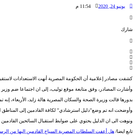
يونيو 24, 2020
11:54 م
شارك
كشفت مصادر إعلامية أن الحكومة المصرية أنهت الاستعدادات لاستقبال
وأشارت المصادر، وفق متابعة موقع توليب، إلى ان اجتماعا ضم وزير ا
بدورها قالت وزيرة الصحة والسكان المصرية هالة زايد، الأربعاء، إنه ت
وأوضحت انه تم وضع”دليل استرشادي” لكافة القادمين إلى المناطق ا
ونوهت الى ان الدليل يحتوي على ضوابط استقبال السائحين القادمين إ
تابع ايضا/
هل أعفت السلطات المصرية السياح القادمين اليها من الرس