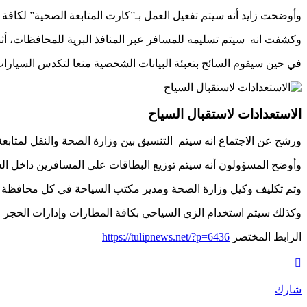
وأوضحت زايد أنه سيتم تفعيل العمل بـ”كارت المتابعة الصحية” لكافة 
وكشفت انه سيتم تسليمه للمسافر عبر المنافذ البرية للمحافظات، أث
في حين سيقوم السائح بتعبئة البيانات الشخصية منعا لتكدس السيارات
الاستعدادات لاستقبال السياح
ورشح عن الاجتماع انه سيتم التنسيق بين وزارة الصحة والنقل لمتابعة
وأوضح المسؤولون أنه سيتم توزيع البطاقات على المسافرين داخل ال
وتم تكليف وكيل وزارة الصحة ومدير مكتب السياحة في كل محافظة للت
وكذلك سيتم استخدام الزي السياحي بكافة المطارات وإدارات الحجر 
الرابط المختصر
https://tulipnews.net/?p=6436
شارك