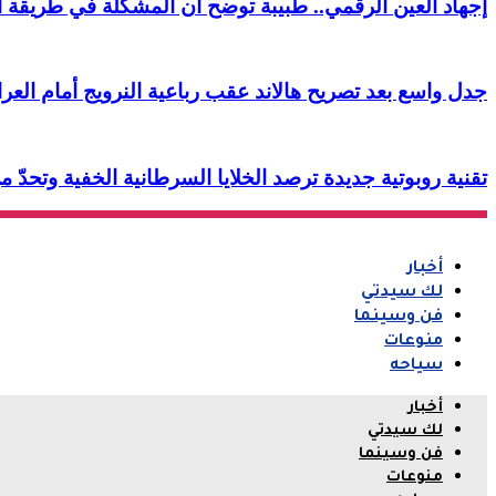
إجهاد العين الرقمي.. طبيبة توضح أن المشكلة في طريقة ا
جدل واسع بعد تصريح هالاند عقب رباعية النرويج أمام العر
تقنية روبوتية جديدة ترصد الخلايا السرطانية الخفية وتحدّ م
أخبار
لك سيدتي
فن وسينما
منوعات
سياحه
أخبار
لك سيدتي
فن وسينما
منوعات