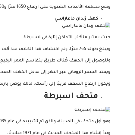
وتقع منطقة الألعاب الشتوية على ارتفاع 1650 مترًا و2150 مترًا، بين أجواء المُغامرة والانطلاق ستحظى بتجربة مُمتعة.
كهف زندان ماغاراسي
حيث يعتبر منأكثر الأماكن إثارة في اسبرطة.
ويبلغ طوله 765 مترًا، وتم اكتشاف هذا الكهف منذ ألف عام.
وللوصول إلى الكهف هُناك طريق يتقاسم الممر الرفيع م
ويمتد الجسر الروماني عبر النهر إلى مدخل الكهف الضخم
ويكون ارتفاع السقف قريبًا إلى رأسك، لذلك يوصي بارت
متحف اسبرطة
وهو أول متحف في المدينة، والذي تم تشييده في عام 1935 ميلاديًا مع قاعة عرض للأعمال القديمة.
وبدأ إنشاء هذا المتحف الحديث في عام 1971 ميلاديًا.