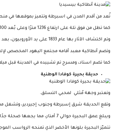
تُعد من أقدم المدن في اسبرطة وتتميز بموقعها في منطق
كما تطل من فوق تلة على ارتفاع 1236 مترًا وعلى بُعد 100 ميل شمال البحر الأبيض المتوسط.
وتم اكتشاف الآثار بها عام 1833 على يد الأوروبيون، بعد الدمار الذي حدث في أوائل القرن الثامن عشر.
وتضم أنطاكية معبد أقامه مجتمع اليهود المخصص لإله 
كما تضم استاد، ومسرح تم تشييده في المدينة قبل ميل
حديقة بحيرة كوفادا الوطنية
وتعتبر وجهة مُثلي لمحبي التسلق.
وتقع الحديقة شرق إسبرطة وجنوب إجيردير، وتشغل مساحة مغلق
ويبلغ عمق البحيرة حوالي 7 أمتار، مما يجعها ضحلة جدًا.
تتميّز البحيرة بلونها الأخضر الذي تمنحه الرواسب الموج