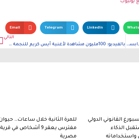
ع يوتيوب
Email
Telegram
LinkedIn
What
التالي
بالصور: شاهد أجمل المناطق السياحية في مدينة بودابست في المجر
بالفيديو: 100مليون مشاهدة لأغنية آيس كريم للنجمة سيلينا جوميز
ورغ القانوني الدولي
للمرة الثانية خلال ساعات.. حيوان
قبل الذكاء
مفترس يعقر 9 أشخاص في قرية
واستخداماته
مصرية