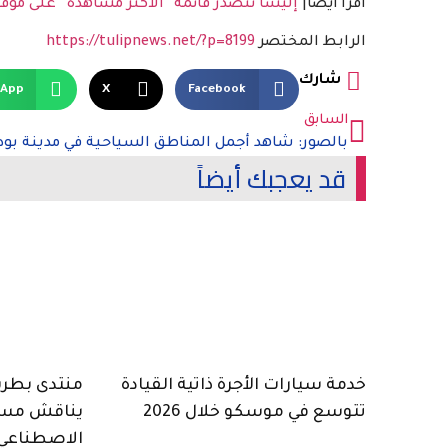
اقرأ أيضا|
إليسا تتصدر قائمة “الأكثر مشاهدة” على موق
الرابط المختصر
https://tulipnews.net/?p=8199
شارك
sApp
X
Facebook
السابق
قد يعجبك أيضاً
خدمة سيارات الأجرة ذاتية القيادة
منتدى بطرسب
تتوسع في موسكو خلال 2026
يناقش مست
الاصطناعي 