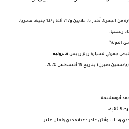
ن و717 ألفا و137 جنيها مصريا.
اد رسميا.
ق الدولة”.
خليص جمركي لسيارة رولز رويس
كابروليه
.
ي) بتاريخ 19 أغسطس 2020.
أحمد أبوهشيمة.
رصة ثانية.
دي ودياب وأيتن عامر وهبة مجدي ونهال عنبر.