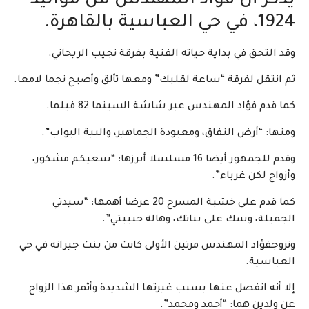
يذكر أن فؤاد المهندس من مواليد
1924، في حي العباسية بالقاهرة.
وقد التحق في بداية حياته الفنية بفرقة نجيب الريحاني.
ثم انتقل لفرقة “ساعة لقلبك” ومعها تألق وأصبح نجما لامعا.
كما قدم فؤاد المهندس عبر شاشة السينما 82 فيلما.
ومنها: “أرض النفاق، ومعبودة الجماهير، والبية البواب”.
وقدم للجمهور أيضا 16 مسلسلا أبرزها: “سعيكم مشكور،
وأزواج لكن غرباء”.
كما قدم على خشبة المسرح 20 عرضا أهمها: “سيدتي
الجميلة، وسك على بناتك، وهالة حبيبتي”.
وتزوجفؤاد المهندس مرتين الأولى كانت من بنت جيرانه في حي
العباسية.
إلا أنه انفصل عنها بسبب غيرتها الشديدة وأثمر هذا الزواج
عن ولدين هما: “أحمد ومحمد”.