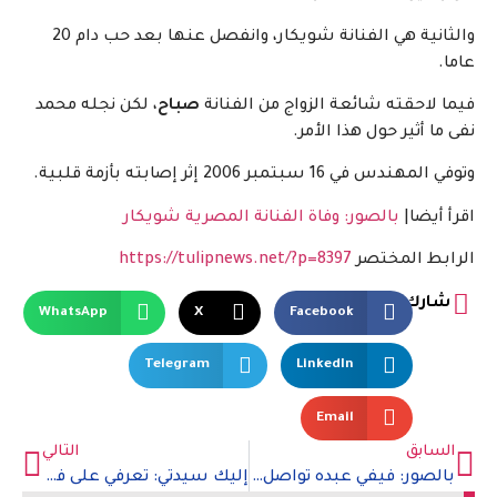
والثانية هي الفنانة شويكار، وانفصل عنها بعد حب دام 20
عاما.
فيما لاحقته شائعة الزواج من الفنانة
صباح
، لكن نجله محمد
نفى ما أثير حول هذا الأمر.
وتوفي المهندس في 16 سبتمبر 2006 إثر إصابته بأزمة قلبية.
اقرأ أيضا|
بالصور: وفاة الفنانة المصرية شويكار
الرابط المختصر
https://tulipnews.net/?p=8397
شارك
WhatsApp
X
Facebook
Telegram
LinkedIn
Email
السابق
التالي
بالصور: فيفي عبده تواصل مشاركة صورها في الساحل الشمال بإطلالات شبابية
إليك سيدتي: تعرفي على فوائد الفواكه الحمراء