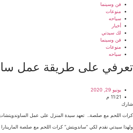
فن وسينما
منوعات
سياحه
أخبار
لك سيدتي
فن وسينما
منوعات
سياحه
تعرفي على طريقة عمل ساند
يونيو 29, 2020
11:21 م
شارك
كرات اللحم مع صلصة.. تعهد سيدة المنزل على عمل الساوندويتشات لأ
ولهذا سيدتي نقدم لكي “ساندويتش” كرات اللحم مع صلصة المارينارا