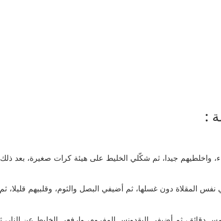
 :
، واخلطيهم جيدا، ثم شكّلي الخليط على هيئة كرات صغيرة، بعد ذلك 
فس المقلاة دون غسلها، ثم أضيفي البصل والثوم، وقلبيهم قليلا، ثم 
س دقائق، ثم أضيفي البقدونس المفروم، وارفعي الخليط عن النار، ثم 