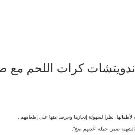
ويتشات كرات اللحم مع صلص
طفالها، نظرا لسهولة إنجازها وحرصا منها على إطعامهم .
 الشهية ضمن حملة “غديهم صح”.