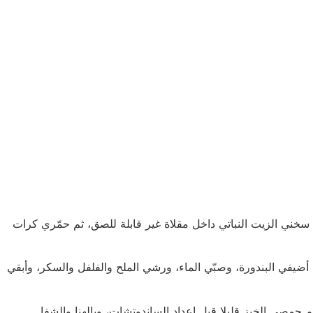
سخني الزيت النباتي داخل مقلاة غير قابلة للصق، ثم حمّري كرات
أضيفي البندورة، وصبّي الماء، ورشي الملح والفلفل والسكر، وأبقي
حمصي الخبز قليلا قبل إعداد الساندوتشات، وبالهنا والشفا.