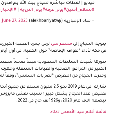
فيديو | لقطات مباشرة لحجاج بيت الله يتوافدون إ
#بسلام_آمنين
#يوم_عرفة
#يوم_التروية
|
#الإخباري
— قناة الإخبارية (@alekhbariyatv)
June 27, 2023
يتوجه الحجاج إلى
مشعر منى
لرمي جمرة العقبة الكبرى، 
في مكة لأداء “طواف الإفاضة” حول الكعبة، في أول أيام
بدورها شيدت السلطات السعودية مبنىاً ضخماً متعدد ا
وحذرت الحجاج من التعرض “لضربات الشمس”، وفقاً لما ذك
شارك في عام 2019 نحو 2,5 مليون 
ببضعة آلاف عام 2020، و926 ألف حاج في 2022.
قائمة أفلام عيد الأضحى 2023