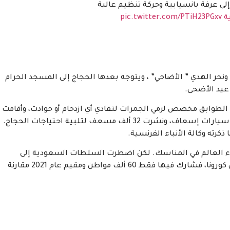
لى عرفة بانسيابية وحركة تنظيم عالية
ة
pic.twitter.com/PTiH23PGxv
ونحر الهدي ” الأضاحي” ، ويتوجه بعدها الحجاج إلى المسجد الحرام
 عيد الأضحى.
لطوابق مخصص لرمي الجمرات لتفادي أي ازدحام أو حوادث، وأقامت
الكثير من المرافق الصحية والعيادات المتنقلة وجهزت سيارات إسعاف، ونشرت 32 ألف مسعف لتلبية احتياجات الحجاج.
رته وكالة الأنباء الفرنسية.
مسلم من جميع أنحاء العالم في المناسك. لكن اضطرت السلطات السعودية إلى
تقليص عدد الحجاج بشكل كبير ؛ بسبب تفشي فايروس كورونا، فشارك فيها فقط 60 ألف مواطن ومقيم عام 2021 مقارنة