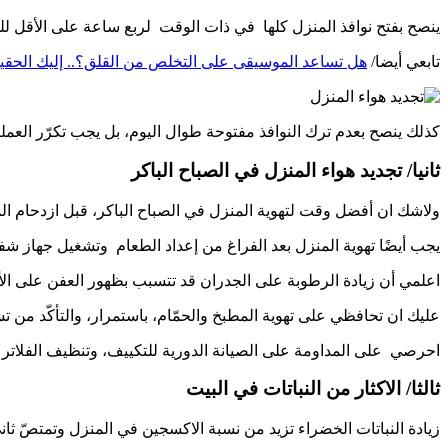
ينصح بفتح نوافذ المنزل كلها في ذات الوقت لربع ساعة على الأقل لل
تابعي أيضا/
هل تساعد الموسيقى على التخلص من القلق؟.. إليك الحقي
كذلك ينصح بعدم ترك النوافذ مفتوحة طوال اليوم، بل يجب تكرّر العملي
ثانيا/ تجديد هواء المنزل في الصباح الباكر
ولاشك ان أفضل وقت لتهوية المنزل في الصباح الباكر، قبل ازدحام الشو
يجب أيضًا تهوية المنزل بعد الفراغ من إعداد الطعام وتشغيل جهاز شف
اعلمي أن زيادة الرطوبة على الجدران قد تتسبب بظهور العفن على ال
عليك ان تحافظي على تهوية المطبخ والحمّام، باستمرار، والتأكّد من تش
احرصي على المداومة على الصيانة الدورية للتكييف، وتنظيف الفلاتر 
ثالثا/ الاكثار من النباتات في البيت
زيادة النباتات الخضراء تزيد من نسبة الاكسجين في المنزل وتمتصّ ثاني