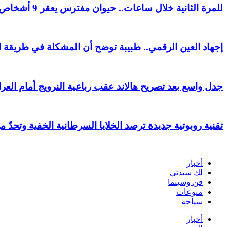
للمرة الثانية خلال ساعات.. حيوان مفترس يعقر 9 أشخاص في قرية مصرية
إجهاد العين الرقمي.. طبيبة توضح أن المشكلة في طريقة ا
جدل واسع بعد تصريح هالاند عقب رباعية النرويج أمام العر
تقنية روبوتية جديدة ترصد الخلايا السرطانية الخفية وتحدّ م
أخبار
لك سيدتي
فن وسينما
منوعات
سياحه
أخبار