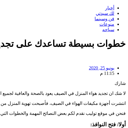
أخبار
لك سيدتي
فن وسينما
منوعات
سياحه
خطوات بسيطة تساعدك على تجديد
يونيو 25, 2020
11:15 م
شارك
لا شك ان تجديد هواء المنزل في الصيف يعود بالصحة والعافية لجميع افر
انتشرت أجهزة مكيفات الهواء في الصيف، فأصبحت تهوية المنزل من ال
فنحن في موقع توليب نقدم لكم بعض النصائح المهمة والخطوات التي ت
أولا/ فتح النوافذ: