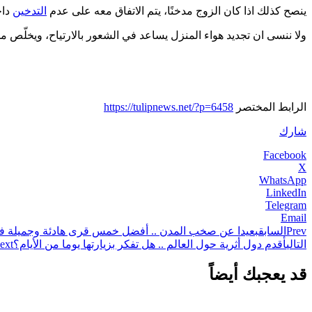
ينصح كذلك اذا كان الزوج مدخنًا، يتم الاتفاق معه على عدم
التدخين
داخ
ولا ننسى ان تجديد هواء المنزل يساعد في الشعور بالارتياح، ويخلّص من 
الرابط المختصر
https://tulipnews.net/?p=6458
شارك
Facebook
X
WhatsApp
LinkedIn
Telegram
Email
Prev
السابق
بعيدا عن صخب المدن .. أفضل خمس قرى هادئة وجميلة في
التالي
أقدم دول أثرية حول العالم .. هل تفكر بزيارتها يوما من الأيام؟
ext
قد يعجبك أيضاً