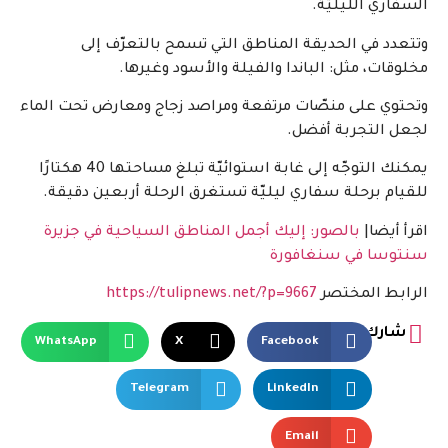
السفاري الليليّة.
وتتعدد في الحديقة المناطق التي تسمح بالتعرّف إلى
مخلوقات، مثل: الباندا والفيلة والأسود وغيرها.
وتحتوي على منصّات مرتفعة ومراصد زجاج ومعارض تحت الماء
لجعل التجربة أفضل.
يمكنك التوجّه إلى غابة استوائيّة تبلغ مساحتها 40 هكتارًا
للقيام برحلة سفاري ليليّة تستغرق الرحلة أربعين دقيقة.
اقرأ أيضا|
بالصور: إليك أجمل المناطق السياحية في جزيرة
سنتوسا في سنغافورة
الرابط المختصر
https://tulipnews.net/?p=9667
شارك
WhatsApp
X
Facebook
Telegram
LinkedIn
Email