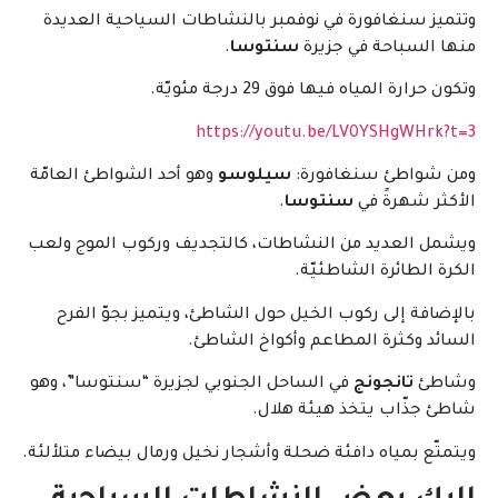
وتتميز سنغافورة في نوفمبر بالنشاطات السياحية العديدة
منها السباحة في جزيرة
سنتوسا
.
وتكون حرارة المياه فيها فوق 29 درجة مئويّة.
https://youtu.be/LV0YSHgWHrk?t=3
ومن شواطئ سنغافورة:
سيلوسو
وهو أحد الشواطئ العامّة
الأكثر شهرةً في
سنتوسا
.
ويشمل العديد من النشاطات، كالتجديف وركوب الموج ولعب
الكرة الطائرة الشاطئيّة.
بالإضافة إلى ركوب الخيل حول الشاطئ، ويتميز بجوّ الفرح
السائد وكثرة المطاعم وأكواخ الشاطئ.
وشاطئ
تانجونج
في الساحل الجنوبي لجزيرة “سنتوسا”، وهو
شاطئ جذّاب يتخذ هيئة هلال.
ويتمتّع بمياه دافئة ضحلة وأشجار نخيل ورمال بيضاء متلألئة.