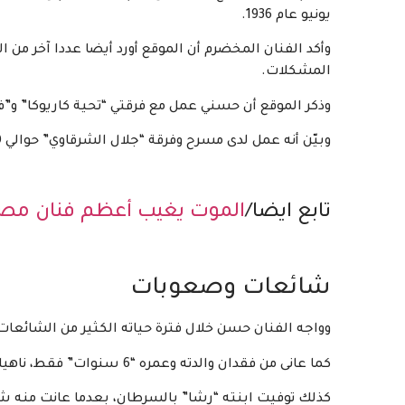
يونيو عام 1936.
وأكد الفنان المخضرم أن الموقع أورد أيضا عددا آخر من 
المشكلات.
وذكر الموقع أن حسني عمل مع فرقتي “تحية كاريوكا” و”فايز حلاوة” المسرحية مدة
وبيّن أنه عمل لدى مسرح وفرقة “جلال الشرقاوي” حوالي 10 سنوات.
تابع ايضا/
الموت يغيب أعظم فنان مصر
شائعات وصعوبات
وواجه الفنان حسن خلال فترة حياته الكثير من الشائعات، ا
كما عانى من فقدان والدته وعمره “6 سنوات” فقط، ناهيك عن استشهاد شقيقه الأصغر في حرب “أكتوبر” 1973.
كذلك توفيت ابنته “رشا” بالسرطان، بعدما عانت منه شه