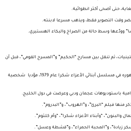
غاية، حتى أضحى أكثر انطوائية.
ضر وقت التصوير فقط، ويذهب مسرعا لابنته.
شا” وودّعها وسط حالة من الصراخ والبكاء الهستيري.
تينيات، ثم تنقل بين مسارح “الحكيم” و”المسرح القومي”، قبل أن
غير معروف للجماهير، حتى ظهوره في مسلسل أبنائي الأعزاء شكرا عام 1979، مؤديا شخصية
امية باستوديوهات عجمان ودبي وعرضت في دول الخليج.
ر منها فيلم “البرئ”، و”الهروب”، و”البدروم”.
مال والبنون”، “وأبناء الأعزاء شكرا”، “وأم كلثوم”.
ر زيادة”، و”المحبة الحمراء”، و”قشطة وعسل”.