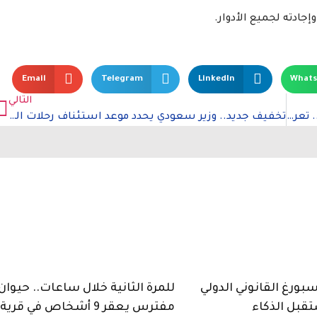
جادته لجميع الأدوار.
Email
Telegram
LinkedIn
What
التالي
طريقة سهلة لعمل فراشيح الدجاج بالجبن اللذيذة .. تعرفي عليها
تخفيف جديد.. وزير سعودي يحدد موعد استئناف رحلات الطيران داخل المملكة
ورغ القانوني الدولي
للمرة الثانية خلال ساعات.. حيوان
قبل الذكاء
مفترس يعقر 9 أشخاص في قرية