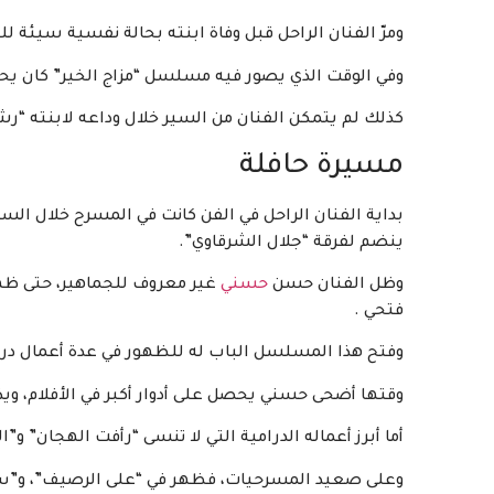
ومرّ الفنان الراحل قبل وفاة ابنته بحالة نفسية سيئة لل
وفي الوقت الذي يصور فيه مسلسل “مزاج الخير” كان يح
كذلك لم يتمكن الفنان من السير خلال وداعه لابنته “ر
مسيرة حافلة
بداية الفنان الراحل في الفن كانت في المسرح خلال الس
ينضم لفرقة “جلال الشرقاوي”.
وظل الفنان حسن
حسني
فتحي .
وفتح هذا المسلسل الباب له للظهور في عدة أعمال در
وقتها أضحى حسني يحصل على أدوار أكبر في الأفلام، ويذك
أما أبرز أعماله الدرامية التي لا تنسى “رأفت الهجان” و”ال
وعلى صعيد المسرحيات، فظهر في “على الرصيف”، و”سك