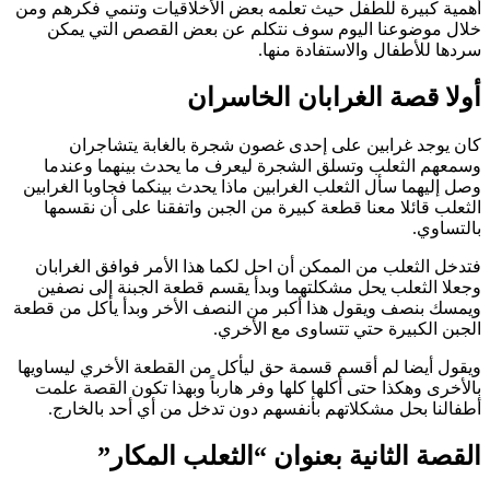
أهمية كبيرة للطفل حيث تعلمه بعض الأخلاقيات وتنمي فكرهم ومن
خلال موضوعنا اليوم سوف نتكلم عن بعض القصص التي يمكن
سردها للأطفال والاستفادة منها.
أولا قصة الغرابان الخاسران
كان يوجد غرابين على إحدى غصون شجرة بالغابة يتشاجران
وسمعهم الثعلب وتسلق الشجرة ليعرف ما يحدث بينهما وعندما
وصل إليهما سأل الثعلب الغرابين ماذا يحدث بينكما فجاوبا الغرابين
الثعلب قائلا معنا قطعة كبيرة من الجبن واتفقنا على أن نقسمها
بالتساوي.
فتدخل الثعلب من الممكن أن احل لكما هذا الأمر فوافق الغرابان
وجعلا الثعلب يحل مشكلتهما وبدأ يقسم قطعة الجبنة إلى نصفين
ويمسك بنصف ويقول هذا أكبر من النصف الأخر وبدأ يأكل من قطعة
الجبن الكبيرة حتي تتساوى مع الأخري.
ويقول أيضا لم أقسم قسمة حق ليأكل من القطعة الأخري ليساويها
بالأخرى وهكذا حتى أكلها كلها وفر هارباً وبهذا تكون القصة علمت
أطفالنا بحل مشكلاتهم بأنفسهم دون تدخل من أي أحد بالخارج.
القصة الثانية بعنوان “الثعلب المكار”