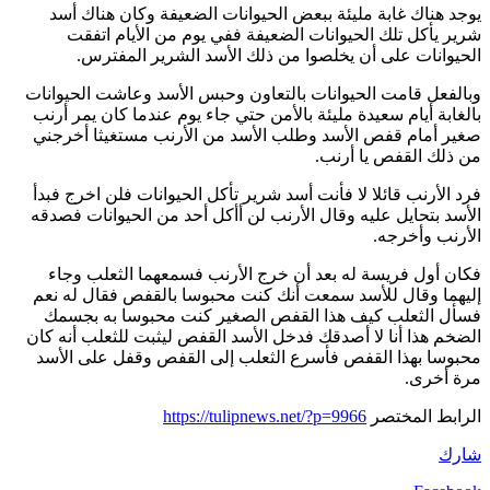
يوجد هناك غابة مليئة ببعض الحيوانات الضعيفة وكان هناك أسد
شرير يأكل تلك الحيوانات الضعيفة ففي يوم من الأيام اتفقت
الحيوانات على أن يخلصوا من ذلك الأسد الشرير المفترس.
وبالفعل قامت الحيوانات بالتعاون وحبس الأسد وعاشت الحيوانات
بالغابة أيام سعيدة مليئة بالأمن حتي جاء يوم عندما كان يمر أرنب
صغير أمام قفص الأسد وطلب الأسد من الأرنب مستغيثا أخرجني
من ذلك القفص يا أرنب.
فرد الأرنب قائلا لا فأنت أسد شرير تأكل الحيوانات فلن اخرج فبدأ
الأسد بتحايل عليه وقال الأرنب لن أأكل أحد من الحيوانات فصدقه
الأرنب وأخرجه.
فكان أول فريسة له بعد أن خرج الأرنب فسمعهما الثعلب وجاء
إليهما وقال للأسد سمعت أنك كنت محبوسا بالقفص فقال له نعم
فسأل الثعلب كيف هذا القفص الصغير كنت محبوسا به بجسمك
الضخم هذا أنا لا أصدقك فدخل الأسد القفص ليثبت للثعلب أنه كان
محبوسا بهذا القفص فأسرع الثعلب إلى القفص وقفل على الأسد
مرة أخرى.
الرابط المختصر
https://tulipnews.net/?p=9966
شارك