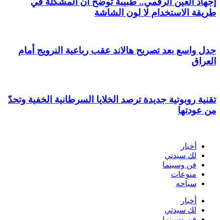
إجهاد العين الرقمي.. طبيبة توضح أن المشكلة في
طريقة الاستخدام لا لون الشاشة
جدل واسع بعد تصريح هالاند عقب رباعية النرويج أمام
العراق
تقنية روبوتية جديدة ترصد الخلايا السرطانية الخفية وتحدّ
من عودتها
أخبار
لك سيدتي
فن وسينما
منوعات
سياحه
أخبار
لك سيدتي
فن وسينما