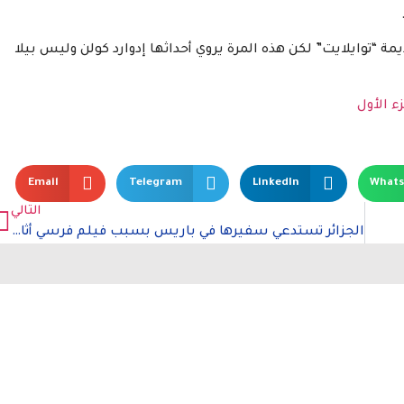
مة “توايلايت” لكن هذه المرة يروي أحداثها إدوارد كولن وليس بيلا
Email
Telegram
LinkedIn
What
التالي
الجزائر تستدعي سفيرها في باريس بسبب فيلم فرسي أثار غضبها