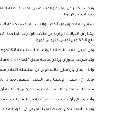
ويحب الكثير من القراء والمشاهدين المدينة بطلة الأفل
بعد انتشار كورونا.
سعى المعجبون من أنحاء الولايات المتحدة بحياكة أق
يشار أن البيانات الواردة من مكتب الولايات المتحدة 
بلغ 6.6% قبل تفشي فيروس كورونا.
وفي أبريل بلغت البطالة ذروتها هناك بنسبة 18.8% وهبطت إلى 10.9% منذ يونيو.
وقد صرحت سوزان براغر صاحبة فندق “Miller Tree Inn Bed and Breakfast”.
والذي يقال بأن منزل عائلة كولن في سلسلة الأفلام مس
قائلة: “إن معدل الإشغال في الفندق انخفض بحوالي 60% بعد الوباء”.
فيما قالت المديرة التنفيذية لغرفة فوركس التجارية أن
وأشارت إلى أن سلسلة أفلام مصاصي الدماء ليست مجرد
وبينت أنها تشكل بصيصا من الأمل في أن يعود المعجبون ب