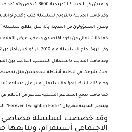
ويعيش في المدينة الأمريكية 3600 شخص وتعتمد حياتهم ورزقهم في الأغلب على السياحة.
وقد قامت المدينة بالترويج لسلسلة كتب وأفلام توايلايت
وصرح المسؤولون في المدينة بأنه قبل إطلاق سلسلة أ
كما كانت تعاني من ركود اقتصادي وبمجرد عرض الأفلام 
وفي ذروة نجاح السلسلة عام 2010 زار فوركس أكثر من 72 ألف شخص من أنحاء العالم.
وقد قامت المدينة باستغلال الشعبية الخاصة بين الم
جيث شرعت في تنظيم أنشطة للمعجبين مثل تخصيص يوم 13 سبتمبر، وهو عيد ميلاد بي
وجاء ذلك لشكر المؤلفة ستيفني ماير على مساهماتها ل
كما قامت بدمج المطاعم المحلية عناصر من الأفلام في قو
وتنظم المدينة مهرجان “Forever Twilight in Forks” السنوي للمعجبين بالأفلام.
وقد خصصت لسلسلة مصاصي الد
الاجتماعي أنستقرام، ويتابعها حوالي 20 ألف