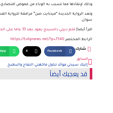
وذلك لإنقاذها مما تسبب به الوباء من غموض اقتصادي.
وتعد الرواية الجديدة “ميدنايت صن” مرافقة للرواية القدي
سوان.
اقرأ أيضا|
فلم ديرتي دانسينج يعود بعد 33 عاما على الجزء الأول
الرابط المختصر
https://tulipnews.net/?p=7540
شارك
sApp
X
Facebook
السابق
إليك سيدتي فوائد تناول فاكهتي التفاح والبطيخ
قد يعجبك أيضاً