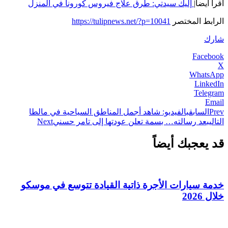
اقرأ أيضا|
إليك سيدتي: طرق علاج فيروس كورونا في المنزل
الرابط المختصر
https://tulipnews.net/?p=10041
شارك
Facebook
X
WhatsApp
LinkedIn
Telegram
Email
Prev
السابق
بالفيديو: شاهد أجمل المناطق السياحية في مالطا
التالي
بعد رسالته… بسمة تعلن عودتها إلى تامر حسني
Next
قد يعجبك أيضاً
خدمة سيارات الأجرة ذاتية القيادة تتوسع في موسكو
خلال 2026