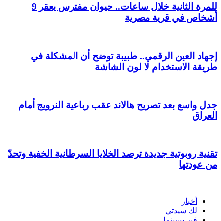
للمرة الثانية خلال ساعات.. حيوان مفترس يعقر 9
أشخاص في قرية مصرية
إجهاد العين الرقمي.. طبيبة توضح أن المشكلة في
طريقة الاستخدام لا لون الشاشة
جدل واسع بعد تصريح هالاند عقب رباعية النرويج أمام
العراق
تقنية روبوتية جديدة ترصد الخلايا السرطانية الخفية وتحدّ
من عودتها
أخبار
لك سيدتي
فن وسينما