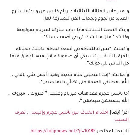
وبعد إعلان الفنانة اللبنانية ميريام فارس عن ولادتها سارع
العديد من نجوم ونجمات الفن للمباركة لها.
وردت النجمة اللبنانية مايا دياب مباركة لميريام بمولودها
وقالت: ” متل ما انت قلتي هي أصعب سنة”.
وأكملت: “بس هاللحظة هي أسعد لحظة انكتبت بحياتك
للمرة التانية .. بتنسيكي أي صعوبة مرقتِ فيها او مرق فيها
كل الناس للي حولك”.
وأضافت: “إنت اعطيتي حياة جديدة وهيدا أجمل شي بالدني ..
الله يعطيكي الصحة حتى تضلّي دايما حدهن”.
أما نانسي عجرم فقد هنأت ميريام وكتبت: ” مبروك .. مبروك ..
الله يحفظهن تنيناتهن “.
اقرأ أيضا|
احتدام الخلاف بين نانسي عجرم وإليسا…. تعرف
السبب
الرابط المختصر
https://tulipnews.net/?p=10185