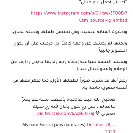
“أعيش أجمل أيام حياتي”.
https://www.instagram.com/p/CHIswx3F0QD/?
utm_source=ig_embed
وظهرت الفنانة سعيدة وهي تحتضن طفلها وتقبله بحنان.
ولكنها لم تكشف عن وجهه كاملاً، بل حرصت على أن يكون
التصوير جانبياً.
وتعتمد النجمة سياسة إخفاء وجه ولديها جايدن ودايف عن
الإعلام والسوشيال ميدبا.
رغم أنها قد نشرت صوراً لطفلها الأول، كما ظهر معها في
أغنية مصورة خاصة به.
صحيح انك جيت عالحياة بأصعب سنة عم بتمرّ
عالعالم ، بس رح تكون بأمان لأنه رح خبيك
بعيوني 💙
pic.twitter.com/6Axv6RkxaJ
October 28,
— Myriam Fares (@myriamfares)
2020