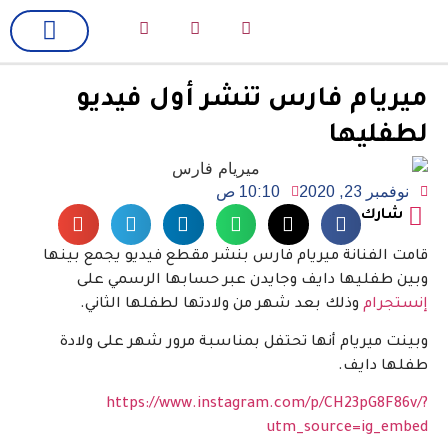
لك سيدتي
فن وسينما
ميريام فارس تنشر أول فيديو
لطفليها
نوفمبر 23, 2020
10:10 ص
شارك
قامت الفنانة ميريام فارس بنشر مقطع فيديو يجمع بينها
وبين طفليها دايف وجايدن عبر حسابها الرسمي على
إنستجرام
وذلك بعد شهر من ولادتها لطفلها الثاني.
وبينت ميريام أنها تحتفل بمناسبة مرور شهر على ولادة
طفلها دايف.
https://www.instagram.com/p/CH23pG8F86v/?
utm_source=ig_embed