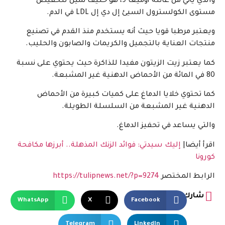
والذي يأتي من عائلة أوميغا 9، هو حليف ثمين لتخفيض
مستوى الكولسترول السيئ إل دي إل LDL في الدم.
ويعتبر مرطبا قويا حيث أنه يستخدم منذ القدم في تصنيع
منتجات العناية بالتجميل والكريمات والصابون والحليب.
كما يعتبر زيت الزيتون مفيدا للذاكرة حيث يحتوي على نسبة
80 في المائة من الأحماض الدهنية غير المشبعة.
كما تحتوي خلايا الدماغ على كميات كبيرة من الأحماض
الدهنية غير المشبعة من السلسلة الطويلة.
والتي يساعد في تحفيز الدماغ.
اقرأ أيضا|
إليك سيدتي: فوائد الزنك المذهلة.. أبرزها مكافحة
كورونا
الرابط المختصر
https://tulipnews.net/?p=9274
شارك
WhatsApp
X
Facebook
Telegram
LinkedIn