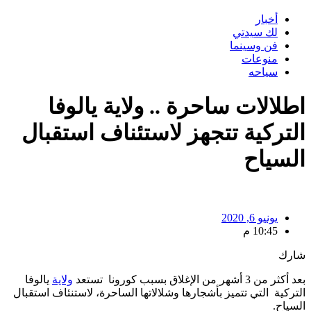
أخبار
لك سيدتي
فن وسينما
منوعات
سياحه
اطلالات ساحرة .. ولاية يالوفا
التركية تتجهز لاستئناف استقبال
السياح
يونيو 6, 2020
10:45 م
شارك
بعد أكثر من 3 أشهر من الإغلاق بسبب كورونا تستعد
ولاية
يالوفا
التركية التي تتميز بأشجارها وشلالاتها الساحرة، لاستنئاف استقبال
السياح.