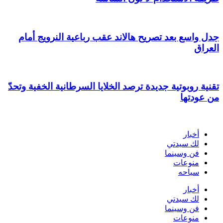
جدل واسع بعد تصريح هالاند عقب رباعية النرويج أمام
العراق
تقنية روبوتية جديدة ترصد الخلايا السرطانية الخفية وتحدّ
من عودتها
أخبار
لك سيدتي
فن وسينما
منوعات
سياحه
أخبار
لك سيدتي
فن وسينما
منوعات