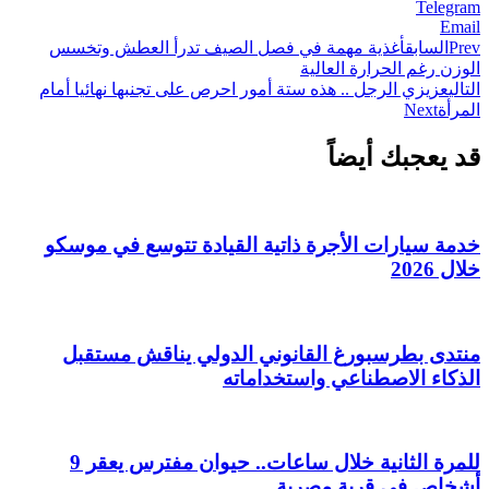
Telegram
Email
Prev
السابق
أغذية مهمة في فصل الصيف تدرأ العطش وتخسس
الوزن رغم الحرارة العالية
التالي
عزيزي الرجل .. هذه ستة أمور احرص على تجنبها نهائيا أمام
المرأة
Next
قد يعجبك أيضاً
خدمة سيارات الأجرة ذاتية القيادة تتوسع في موسكو
خلال 2026
منتدى بطرسبورغ القانوني الدولي يناقش مستقبل
الذكاء الاصطناعي واستخداماته
للمرة الثانية خلال ساعات.. حيوان مفترس يعقر 9
أشخاص في قرية مصرية