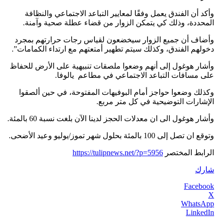
وأكد أن الفندق يعمل وفقًا لمعايير التباعد الاجتماعي والنظافة
المحددة، وذلك كي يتمكن الزوار من قضاء عطلة صحية وآمنة.
وأضاف أن جميع الزوار سيخضعون لقياس رجات حرارتهم بمجرد
دخولهم الفندق، وكذلك سيتم تطهير أمتعتهم مع ارتداء الكمامات”.
وأشار هوغول إلى أنهم وضعوا ملصقات تنبيهية على الأرض للحفاظ
على مسافات التباعد الاجتماعي في مطاعم يالوفا.
وكذلك وضعوا حواجز أمام البوفيهات المفتوحة، في حين ألصقوا
الإشارات التوضيحية في كل متر مربع.
وأشار هوغول الى ان معدلات الحجز لدينا الآن بلغت نسبة 60 بالمئة.
وتوقع ان تصل إلى 100 بالمئة بحلول شهر تموز/يوليو وعيد الأضحى.
الرابط المختصر
https://tulipnews.net/?p=5956
شارك
Facebook
X
WhatsApp
LinkedIn