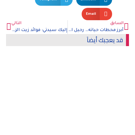
Email
السابق
التالي
أبرز محطات حياته… رحيل الفنان المصري الكبير محمود ياسين
إليك سيدتي: فوائد زيت الزيتون المذهلة
قد يعجبك أيضاً