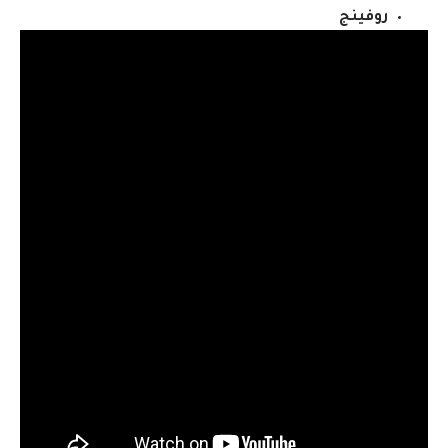
روفينج