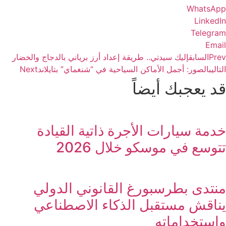
WhatsApp
LinkedIn
Telegram
Email
Prev
السابق
إليك سيدتي.. طريقة إعداد أرز برياني بالدجاج والخضار
التالي
بالصور: أجمل الأماكن السياحية في “شنغماي” بتايلاند
Next
قد يعجبك أيضاً
خدمة سيارات الأجرة ذاتية القيادة
تتوسع في موسكو خلال 2026
منتدى بطرسبورغ القانوني الدولي
يناقش مستقبل الذكاء الاصطناعي
واستخداماته