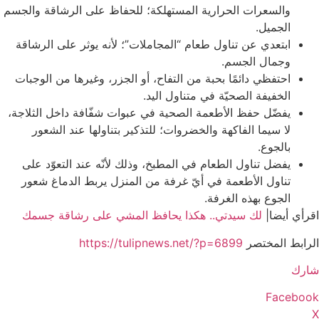
والسعرات الحرارية المستهلكة؛ للحفاظ على الرشاقة والجسم
الجميل.
ابتعدي عن تناول طعام “المجاملات”؛ لأنه يوثر على الرشاقة
وجمال الجسم.
احتفظي دائمًا بحبة من التفاح، أو الجزر، وغيرها من الوجبات
الخفيفة الصحيّة في متناول اليد.
يفضّل حفظ الأطعمة الصحية في عبوات شفّافة داخل الثلاجة،
لا سيما الفاكهة والخضروات؛ للتذكير بتناولها عند الشعور
بالجوع.
يفضل تناول الطعام في المطبخ، وذلك لأنّه عند التعوّد على
تناول الأطعمة في أيّ غرفة من المنزل يربط الدماغ شعور
الجوع بهذه الغرفة.
اقرأي أيضا|
لك سيدتي.. هكذا يحافظ المشي على رشاقة جسمك
الرابط المختصر
https://tulipnews.net/?p=6899
شارك
Facebook
X