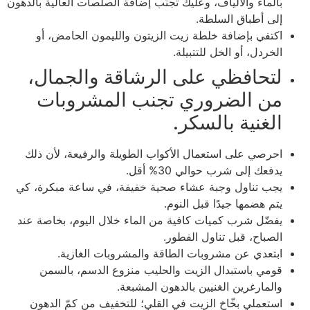
بالماء والألياف، وعليك تجنّب إضافة الصلصات العالية بالدهون
إلى أطباق السلطة.
اكتفي بإضافة خلطة زيت الزيتون والليمون الحامض، أو
الخردل، أو الخل للتتبيلة.
لتحافظي على الرشاقة والجمال،
من الضروري تجنب المشروبات
الغنية بالسكر.
احرصي على استعمال الأكواب الطويلة والرفيعة، لأن ذلك
يدفعك إلى شرب حوالي 30% أقل.
يجب تناول وجبة عشاء صحية خفيفة، في ساعة مبكرة، كي
يتم هضمها جيدًا قبل النوم.
يفضّل شرب كميات كافية من الماء خلال اليوم، بخاصة عند
الصباح، قبل تناول الفطور.
ابتعدي عن مشروبات الطاقة والمشروبات الغازية.
قومي باستبدال الزيت والحليب منزوع الدسم، بالسمن
والمارغرين الغنيين بالدهون المشبعة.
استعملي بخّاخ الزيت في القلي؛ للتخفيف من كمّ الدهون