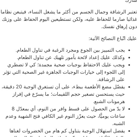
شارك
تعتبر الرشاقة وجمال الجسم من أكثر ما يشغل النساء، فيتبعن نظاما
غذائيا صارما للحفاظ عليه، ولكن تستطيعين اليوم الحفاظ على وزنك
دون إرهاق نفسك.
عليك اتّباع النصائح الآتية:
يجب التمييز بين الجوع ومجرد الرغبة في تناول الطعام.
وكذلك عليك إعداد لائحة بأمور تلهيك عن تناول الطعام.
ويجب عليك الاحتفاظ بوجبات صحية مجمدة؛ كي لا تضطري
إلى اللجوء إلى خيارات الوجبات الجاهزة غير الصحية التي تؤثر
على الرشاقة.
يفضّل مضغ الأطعمة ببطء، على أن تستغرق الوجبة 20 دقيقة،
حيث يستحسن تصغير حجم اللقيمات؛ ما يسرّع في إفراز
هرمونات الشبع.
لا بدّ من الحصول على قسط وافر من النوم، أي بمعدّل 8
ساعات يوميًّا، حيث يعزّز النوم غير الكافي فتح الشهية وعدم
الشبه.
يفضل استهلال الوجبة بتناول كم هام من الخضروات لغناها