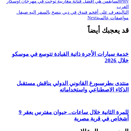
Prev
السابق
من هي أفضل فنانة مغاربية توجت في مهرجان اوسكار
العرب
التالي
تعرف على أفخم فندق في دبي ينصح بالسفر اليه صيفا..
مواصفات عالمية
Next
قد يعجبك أيضاً
خدمة سيارات الأجرة ذاتية القيادة تتوسع في موسكو
خلال 2026
منتدى بطرسبورغ القانوني الدولي يناقش مستقبل
الذكاء الاصطناعي واستخداماته
للمرة الثانية خلال ساعات.. حيوان مفترس يعقر 9
أشخاص في قرية مصرية