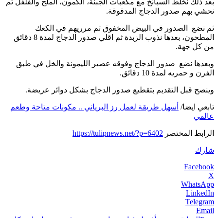
بعد ذلك نخلط السبانخ مع مكعبات الجبنة، الكمون، الملح والفلفل ثم
نحشي بهم صدور الدجاج المدقوقة.
ثم نضع الصدور في البيض المخفوق ثم مرريهم في الكعك
المطحون، بعدها نذوب الزبدة ثم اقلي صدور الدجاج لمدة 8 دقائق
من كل جهة.
وبعدها نضع صدور الدجاج وفوقه عصير الليمونة والخل في طبق
الفرن و حمريه لمدة 10 دقائق.
وينصح قبل التقديم بتقطيع صدور الدجاج بشكل دوائر عريضة.
تابعي ايضا/
أسهل طريقة لعمل رز البرياني .. مكونات متاحة وطعم
عالمي
الرابط المختصر
https://tulipnews.net/?p=6402
شارك
Facebook
X
WhatsApp
LinkedIn
Telegram
Email