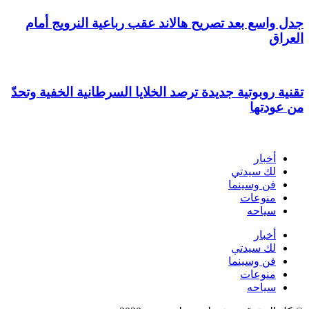
جدل واسع بعد تصريح هالاند عقب رباعية النرويج أمام
العراق
تقنية روبوتية جديدة ترصد الخلايا السرطانية الخفية وتحدّ
من عودتها
أخبار
لك سيدتي
فن وسينما
منوعات
سياحه
أخبار
لك سيدتي
فن وسينما
منوعات
سياحه