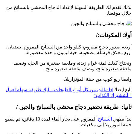
لذلك نقدم لك الطريقة السهلة لإعداد الدجاج المحشي بالسبانخ من
خلال موقعنا.
أولا: المكونات:/
أربعة صدور دجاج مفروم، كيلو واحد من السبانخ المفروم، بيضتان،
اربع معلاق قرشلة مطحونة، حبة ليمون واحدة معصورة.
ونحتاج كذلك لمئة غرام زبدة، وملعقة صغيرة من الخل، ونصف
ملعقة صغيرة ملح، ونصف ملعقة صغيرة ملح.
وايضا ربع كوب من جبنة الموتزاريلا.
تابع ايضا/
اذا مللتِ من كل أنواع الطبخات.. اليكِ طريقة سهلة لعمل
“الششبرك الكذاب”
ثانيا: طريقة تحضير دجاج محشي بالسبانخ والجبن /
نبدأ بطهي
السبانخ
المفروم على بخار الماء لمدة 10 دقائق، ثم نقطع
جبنة الموزريلا إلى مكعبات.