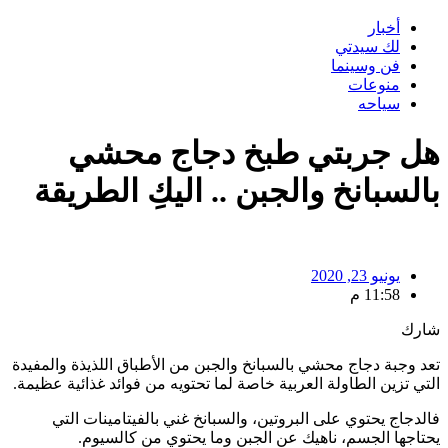
أخبار
لك سيدتي
فن وسينما
منوعات
سياحه
هل جربتي طبخ دجاج محشي
بالسبانخ والجبن .. اليكِ الطريقة
يونيو 23, 2020
11:58 م
شارك
تعد وجبة دجاج محشي بالسبانخ والجبن من الأطباق اللذيذة والمفيدة
التي تزين الطاولة العربية خاصة لما تحتويه من فوائد غذائية عظيمة.
فالدجاج يحتوي على البروتين، والسبانخ غني بالفيتامينات التي
يحتاجها الجسم، ناهيك عن الجبن وما يحتوي من كالسيوم.