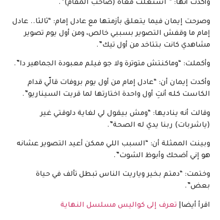
وأكدت أنها: ” اشتغلت معاه (صاحب المقام)”.
وصرحت إيمان فيما يتعلق بأزمتها مع عادل إمام: “ثالثا.. عادل
إمام ما وقفش التصوير بسببي خالص، ومن أول يوم تصوير
مشاهدي كانت بتتاخد من أول تيك”.
وأكملت: “وماكنتش متوترة ولا جو فيلم معبودة الجماهير دا”.
وأكدت إيمان أن: “عادل إمام من أول يوم بروفات قالّي قدام
الكاست كله أنتِ أول واحدة اختارتها لما قريت السيناريو”.
وقالت أنه يناديها: “ومش بيقول لي لغاية دلوقتي غير
(ياشربات) ربنا يدي له الصحة”.
وبينت الممثلة أن: “السبب اللي ممكن أعيد التصوير عشانه
هو إني أضحك وأبوظ الشوت”.
وختمت: “دمتم بخير وياريت الناس تبطل تألف في حياة
بعض”.
اقرأ أيضا|
تعرف إلى كواليس مسلسل النهاية