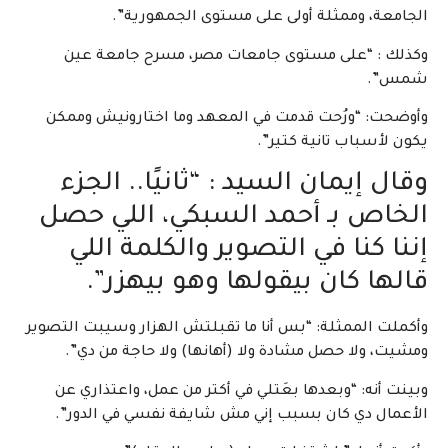
الجامعة، وممثلة أولى على مستوى الجمهورية”.
وكذلك : “على مستوى جامعات مصر، مسرح جامعة عين
شمس”.
وأوضحت: “ورُحت قدمت في المعهد وما اختارونيش وممكن
يكون لأسباب تانية كتير”.
وقال إيمان السيد : “ثانيًا.. الجزء
الخاص بـ أحمد السبكي، اللي حصل
إننا كنا في التصوير والكلمة اللي
قالها كان بيقولها وهو بيهزر”.
وأكملت الممثلة: “بس أنا ما تقبلتش الهزار وسيبت التصوير
ومشيت، ولا حصل مشادة ولا (أهانها) ولا حاجة من دي”.
وبينت أنه: “وبعدها بعَتلي في أكتر من عمل، واعتذاري عن
الأعمال دي كان بسبب إني مش شايفة نفسي في الدور”.