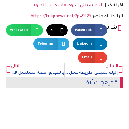
اقرأ أيضا|
إليك سيدتي ألذ وصفات كرات الحلوى
الرابط المختصر
https://tulipnews.net/?p=9925
شارك
WhatsApp
X
Facebook
Telegram
LinkedIn
Email
السابق
التالي
إليك سيدتي: طريقة عمل شاورما الفراخ
بالفيديو: قصة مسلسل لا تترك يدي
قد يعجبك أيضاً