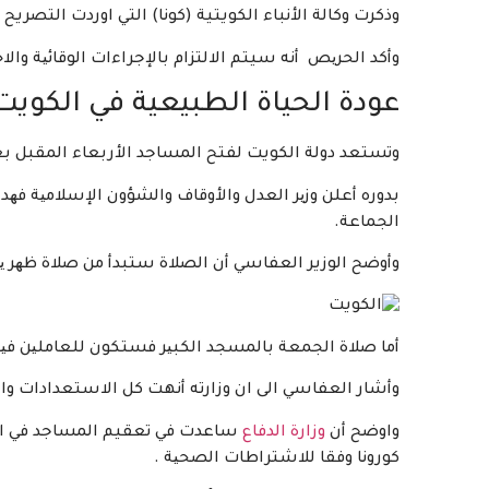
وذكرت وكالة الأنباء الكويتية (كونا) التي اوردت التصري
وأكد الحریص أنه سيتم الالتزام بالإجراءات الوقائیة وا
عودة الحياة الطبيعية في الكويت
وتستعد دولة الكويت لفتح المساجد الأربعاء المقبل بع
بدوره أعلن وزیر العدل والأوقاف والشؤون الإسلامیة ف
الجماعة.
وأوضح الوزير العفاسي أن الصلاة ستبدأ من صلاة ظھر یو
أما صلاة الجمعة بالمسجد الكبیر فستكون للعاملین فیه
وأشار العفاسي الى ان وزارته أنهت كل الاستعدادات وال
واوضح أن
وزارة الدفاع
ساعدت في تعقيم المساجد في المن
كورونا وفقا للاشتراطات الصحیة .