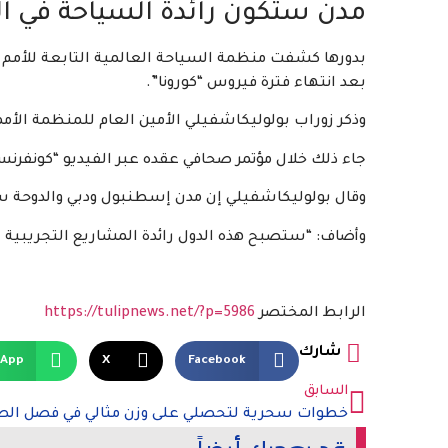
مدن ستكون رائدة السياحة في الع
بدورها كشفت منظمة السياحة العالمية التابعة للأمم 
بعد انتهاء فترة فيروس “كورونا”.
وذكر زوراب بولوليكاشفيلي الأمين العام للمنظمة الأممية
جاء ذلك خلال مؤتمر صحافي عقده عبر الفيديو “كونفرنس
وقال بولوليكاشفيلي إن مدن إسطنبول ودبي والدوحة ستك
وأضاف: “ستصبح هذه الدول رائدة المشاريع التجريبية ال
الرابط المختصر
https://tulipnews.net/?p=5986
شارك
sApp
X
Facebook
السابق