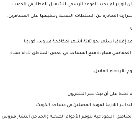
ح ان الوزير لم يحدد الموعد الرسمي لتشغيل المطار في الكويت .
لاحترازیة الصادرة من السلطات الصحیة وتطبیقھا على المسافرین.
د إغلاق استمر نحو ثلاثة أشهر لمكافحة فيروس كورونا.
ھد العفاسي معاودة فتح المساجد في بعض المناطق لأداء صلاة
م الأربعاء المقبل.
 فقط على أن تبث عبر التلفزیون.
تدابير اللازمة لعودة المصلين في مساجد الكويت .
اطق النموذجية لتوفیر الأجواء الصحیة والحد من انتشار فیروس